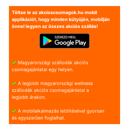
Töltse le az akcioscsomagok.hu mobil
applikációt, hogy minden kütyüjén, mobilján
önnel legyen az összes akciós szállás!
Magyarországi szállodák akciós
csomagajánlatai egy helyen.
A legjobb magyarországi wellness
szállodák akciós csomagajánlatai a
legjobb árakon.
A mobilalkalmazás letöltésével gyorsan
és egyszerũen foglalhat.