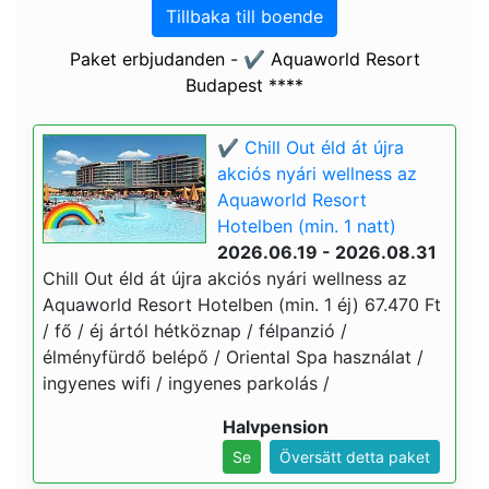
Tillbaka till boende
Paket erbjudanden - ✔️ Aquaworld Resort
Budapest ****
✔️ Chill Out éld át újra
akciós nyári wellness az
Aquaworld Resort
Hotelben (min. 1 natt)
2026.06.19 - 2026.08.31
Chill Out éld át újra akciós nyári wellness az
Aquaworld Resort Hotelben (min. 1 éj) 67.470 Ft
/ fő / éj ártól hétköznap / félpanzió /
élményfürdő belépő / Oriental Spa használat /
ingyenes wifi / ingyenes parkolás /
Halvpension
Se
Översätt detta paket