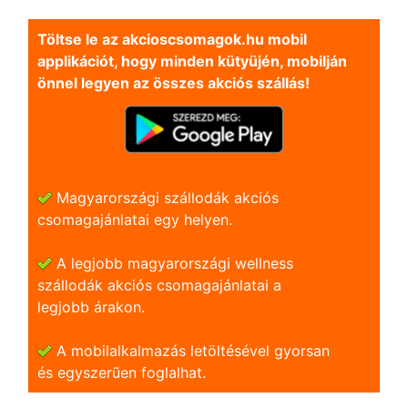
Töltse le az akcioscsomagok.hu mobil
applikációt, hogy minden kütyüjén, mobilján
önnel legyen az összes akciós szállás!
Magyarországi szállodák akciós
csomagajánlatai egy helyen.
A legjobb magyarországi wellness
szállodák akciós csomagajánlatai a
legjobb árakon.
A mobilalkalmazás letöltésével gyorsan
és egyszerũen foglalhat.