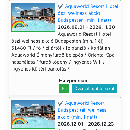
✔️ Aquaworld Resort Hotel
őszi wellness akció
Budapesten (min. 1 natt)
2026.09.01 - 2026.11.30
Aquaworld Resort Hotel
őszi wellness akció Budapesten (min. 1 éj)
51.480 Ft / fő / éj ártól / félpanzió / korlátlan
Aquaworld Élményfürdő belépés / Oriental Spa
használata / fürdőköpeny / ingyenes Wifi /
ingyenes kültéri parkolás /
Halvpension
Se
Översätt detta paket
✔️ Aquaworld Resort
Budapest téli wellness
akció (min. 1 natt)
2026.12.01 - 2026.12.23