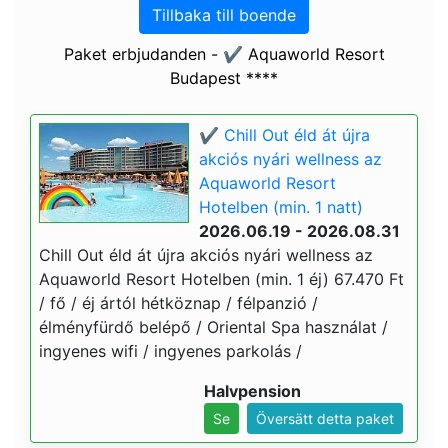
Tillbaka till boende
Paket erbjudanden - ✔️ Aquaworld Resort
Budapest ****
✔️ Chill Out éld át újra
akciós nyári wellness az
Aquaworld Resort
Hotelben (min. 1 natt)
2026.06.19 - 2026.08.31
Chill Out éld át újra akciós nyári wellness az
Aquaworld Resort Hotelben (min. 1 éj) 67.470 Ft
/ fő / éj ártól hétköznap / félpanzió /
élményfürdő belépő / Oriental Spa használat /
ingyenes wifi / ingyenes parkolás /
Halvpension
Se
Översätt detta paket