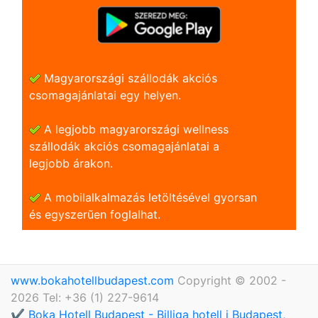
Magyarországi szállodák akciós
csomagajánlatai egy helyen.
A legjobb magyarországi wellness
szállodák akciós csomagajánlatai a
legjobb árakon.
A mobilalkalmazás letöltésével gyorsan
és egyszerũen foglalhat.
www.bokahotellbudapest.com
Copyright © 2002 -
2026 Tel: +36 (1) 227-9614
✔️ Boka Hotell Budapest - Billiga hotell i Budapest,