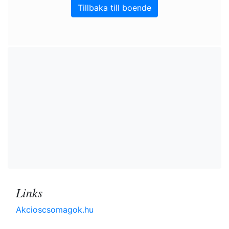
Tillbaka till boende
Links
Akcioscsomagok.hu