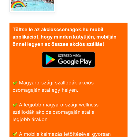
Töltse le az akcioscsomagok.hu mobil
applikációt, hogy minden kütyüjén, mobilján
önnel legyen az összes akciós szállás!
Magyarországi szállodák akciós
csomagajánlatai egy helyen.
A legjobb magyarországi wellness
szállodák akciós csomagajánlatai a
legjobb árakon.
A mobilalkalmazás letöltésével gyorsan