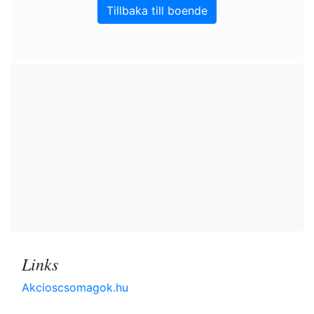
Tillbaka till boende
Links
Akcioscsomagok.hu