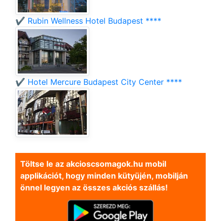
✔️ Rubin Wellness Hotel Budapest ****
✔️ Hotel Mercure Budapest City Center ****
Töltse le az akcioscsomagok.hu mobil
applikációt, hogy minden kütyüjén, mobilján
önnel legyen az összes akciós szállás!