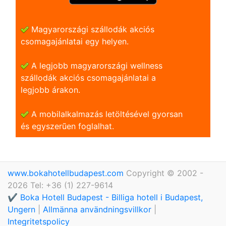
Magyarországi szállodák akciós
csomagajánlatai egy helyen.
A legjobb magyarországi wellness
szállodák akciós csomagajánlatai a
legjobb árakon.
A mobilalkalmazás letöltésével gyorsan
és egyszerũen foglalhat.
www.bokahotellbudapest.com
Copyright © 2002 -
2026 Tel: +36 (1) 227-9614
✔️ Boka Hotell Budapest - Billiga hotell i Budapest,
Ungern
|
Allmänna användningsvillkor
|
Integritetspolicy