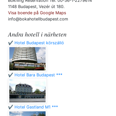
Bokning Reservation Tel: 00-36-1-2279614
1148 Budapest, Vezér út 180.
Visa boende på Google Maps
info@bokahotellbudapest.com
Andra hotell i närheten
✔️ Hotel Budapest körszálló
✔️ Hotel Bara Budapest ***
✔️ Hotel Gastland M1 ***