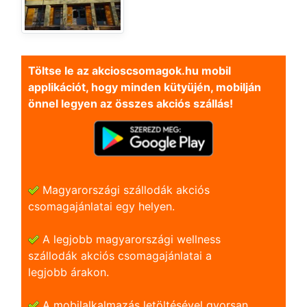
Töltse le az akcioscsomagok.hu mobil
applikációt, hogy minden kütyüjén, mobilján
önnel legyen az összes akciós szállás!
Magyarországi szállodák akciós
csomagajánlatai egy helyen.
A legjobb magyarországi wellness
szállodák akciós csomagajánlatai a
legjobb árakon.
A mobilalkalmazás letöltésével gyorsan