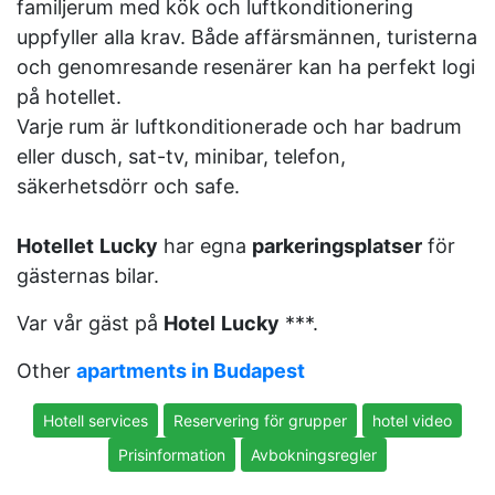
familjerum med kök och luftkonditionering
uppfyller alla krav. Både affärsmännen, turisterna
och genomresande resenärer kan ha perfekt logi
på hotellet.
Varje rum är luftkonditionerade och har badrum
eller dusch, sat-tv, minibar, telefon,
säkerhetsdörr och safe.
Hotellet
Lucky
har egna
parkeringsplatser
för
gästernas bilar.
Var vår gäst på
Hotel
Lucky
***.
Other
apartments in Budapest
Hotell services
Reservering för grupper
hotel video
Prisinformation
Avbokningsregler