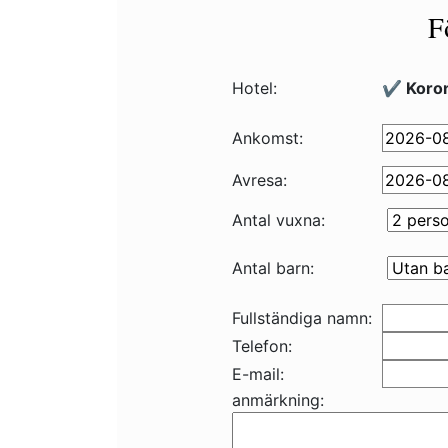
F
Hotel:
✔️ Koro
Ankomst:
Avresa:
Antal vuxna:
Antal barn:
Fullständiga namn:
Telefon:
E-mail:
anmärkning: