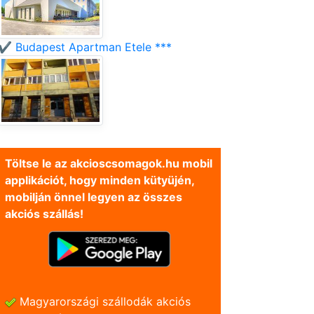
✔️ Budapest Apartman Etele ***
Töltse le az akcioscsomagok.hu mobil
applikációt, hogy minden kütyüjén,
mobilján önnel legyen az összes
akciós szállás!
Magyarországi szállodák akciós