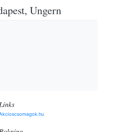
udapest, Ungern
Links
Akcioscsomagok.hu
Bokning