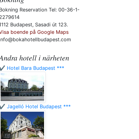
Bokning Reservation Tel: 00-36-1-
2279614
1112 Budapest, Sasadi út 123.
Visa boende på Google Maps
info@bokahotellbudapest.com
Andra hotell i närheten
✔️ Hotel Bara Budapest ***
✔️ Jagelló Hotel Budapest ***