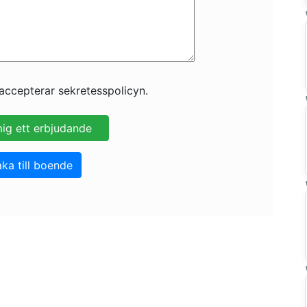
accepterar sekretesspolicyn.
aka till boende