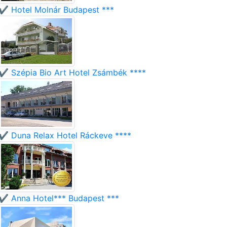
✔️ Hotel Molnár Budapest ***
✔️ Szépia Bio Art Hotel Zsámbék ****
✔️ Duna Relax Hotel Ráckeve ****
✔️ Anna Hotel*** Budapest ***