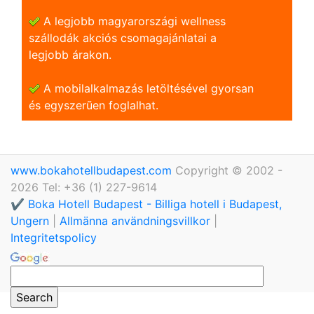
A legjobb magyarországi wellness
szállodák akciós csomagajánlatai a
legjobb árakon.
A mobilalkalmazás letöltésével gyorsan
és egyszerũen foglalhat.
www.bokahotellbudapest.com
Copyright © 2002 -
2026 Tel: +36 (1) 227-9614
✔️ Boka Hotell Budapest - Billiga hotell i Budapest,
Ungern
|
Allmänna användningsvillkor
|
Integritetspolicy