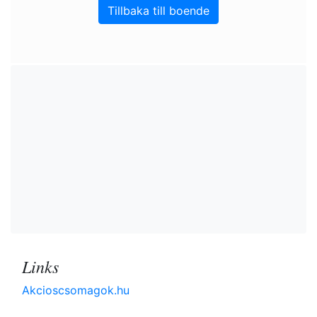
Tillbaka till boende
Links
Akcioscsomagok.hu