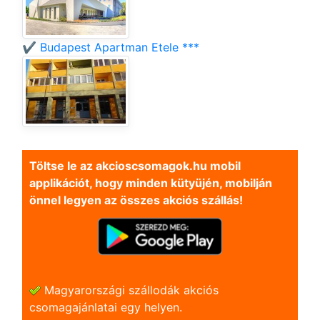
✔️ Budapest Apartman Etele ***
Töltse le az akcioscsomagok.hu mobil
applikációt, hogy minden kütyüjén, mobilján
önnel legyen az összes akciós szállás!
Magyarországi szállodák akciós
csomagajánlatai egy helyen.