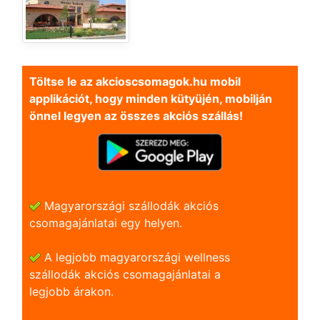
Töltse le az akcioscsomagok.hu mobil
applikációt, hogy minden kütyüjén, mobilján
önnel legyen az összes akciós szállás!
Magyarországi szállodák akciós
csomagajánlatai egy helyen.
A legjobb magyarországi wellness
szállodák akciós csomagajánlatai a
legjobb árakon.