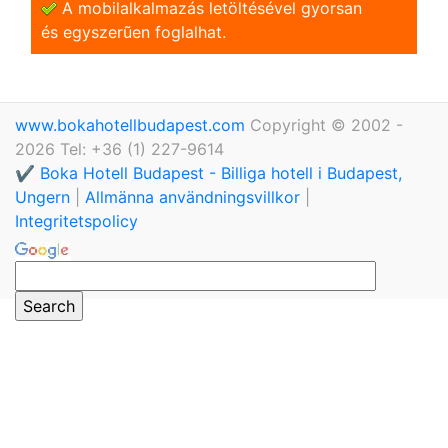
A mobilalkalmazás letöltésével gyorsan
és egyszerũen foglalhat.
www.bokahotellbudapest.com
Copyright © 2002 -
2026 Tel: +36 (1) 227-9614
✔️ Boka Hotell Budapest - Billiga hotell i Budapest,
Ungern
|
Allmänna användningsvillkor
|
Integritetspolicy