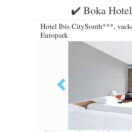
✔️ Boka Hotell
Hotel Ibis CitySouth***, vacker
Europark