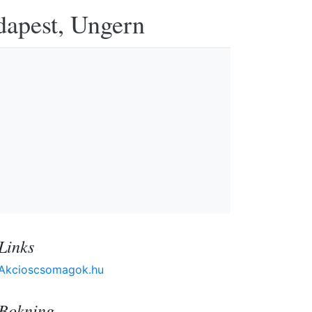
udapest, Ungern
Links
Akcioscsomagok.hu
Bokning