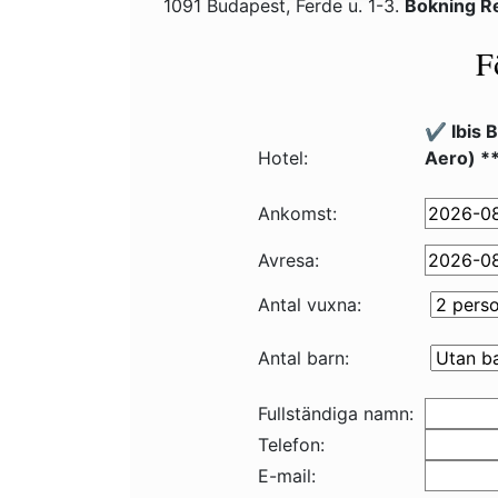
1091 Budapest, Ferde u. 1-3.
Bokning R
F
✔️ Ibis 
Hotel:
Aero) *
Ankomst:
Avresa:
Antal vuxna:
Antal barn:
Fullständiga namn:
Telefon:
E-mail: