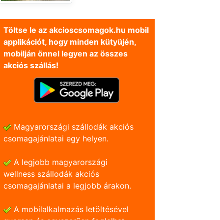
Töltse le az akcioscsomagok.hu mobil
applikációt, hogy minden kütyüjén,
mobilján önnel legyen az összes
akciós szállás!
Magyarországi szállodák akciós
csomagajánlatai egy helyen.
A legjobb magyarországi
wellness szállodák akciós
csomagajánlatai a legjobb árakon.
A mobilalkalmazás letöltésével