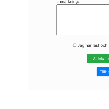
anmärkning:
Jag har läst och 
Tillb