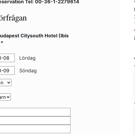
eservation Tel: 00-36-1-2279614
örfrågan
Budapest Citysouth Hotel (Ibis
**
Lördag
Söndag