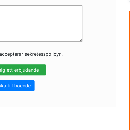
accepterar sekretesspolicyn.
aka till boende