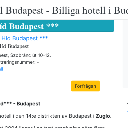
 Budapest - Billiga hotell i B
íd Budapest ***
 Híd Budapest ***
Híd Budapest
est, Szobránc út 10-12.
treringsnummer: -
il
Förfrågan
id*** - Budapest
otell i den 14:e distrikten av Budapest i
Zuglo
.