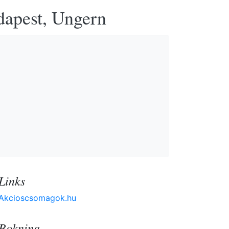
udapest, Ungern
Links
Akcioscsomagok.hu
Bokning