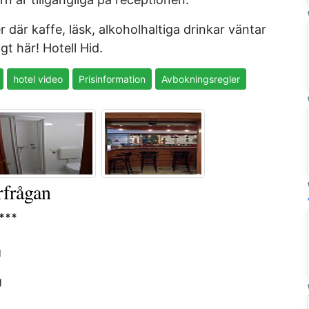
 där kaffe, läsk, alkoholhaltiga drinkar väntar
gt här! Hotell Hid.
hotel video
Prisinformation
Avbokningsregler
rfrågan
 ***
g
g