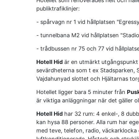
Hotellet som renoverades helt och hålle
publiktrafiklinjer:
- spårvagn nr 1 vid hållplatsen "Egressy
- tunnelbana M2 vid hållplatsen "Stadi
- trådbussen nr 75 och 77 vid hållplat
Hotell Hid
är en utmärkt utgångspunkt t
sevärdheterna som t ex Stadsparken, 
Vajdahunyad slottet och Hjältarnas tor
Hotellet ligger bara 5 minuter från
Pusk
är viktiga anläggningar när det gäller 
Hotell Hid
har 32 rum: 4 enkel-, 8 dubb
kan hysa 88 personer. Alla rum har eg
med teve, telefon, radio, väckarklock
luftkonditionerade. Hårtork och strykjä