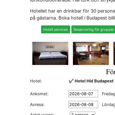
Hotellet har en drinkbar för 30 personer
på gästarna. Boka hotell i Budapest billi
Hotell services
Reservering för grupper
Fö
Hotel:
✔️ Hotel Híd Budapest
Ankomst:
Freda
Avresa:
Lörda
Antal vuxna: