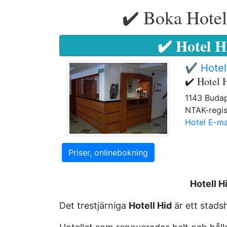
✔️ Boka Hotell
✔️ Hotel H
✔️ Hotel
✔️ Hotel 
1143 Budap
NTAK-regis
Hotel E-ma
Priser, onlinebokning
Hotell H
Det trestjärniga
Hotell Hid
är ett stadsh