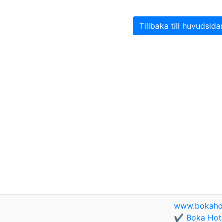
Tillbaka till huvudsida
www.bokaho
✔️ Boka Hote