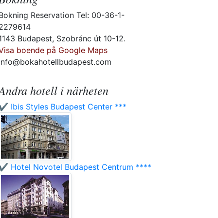
Bokning Reservation Tel: 00-36-1-
2279614
1143 Budapest, Szobránc út 10-12.
Visa boende på Google Maps
info@bokahotellbudapest.com
Andra hotell i närheten
✔️ Ibis Styles Budapest Center ***
✔️ Hotel Novotel Budapest Centrum ****