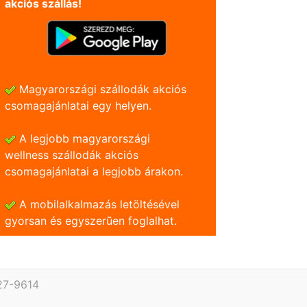
akciós szállás!
Magyarországi szállodák akciós
csomagajánlatai egy helyen.
A legjobb magyarországi
wellness szállodák akciós
csomagajánlatai a legjobb árakon.
A mobilalkalmazás letöltésével
gyorsan és egyszerũen foglalhat.
27-9614