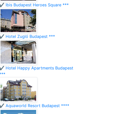
✔️ Ibis Budapest Heroes Square ***
✔️ Hotel Zugló Budapest ***
✔️ Hotel Happy Apartments Budapest
***
✔️ Aquaworld Resort Budapest ****