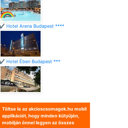
✔️ Hotel Arena Budapest ****
✔️ Hotel Ében Budapest ***
Töltse le az akcioscsomagok.hu mobil
applikációt, hogy minden kütyüjén,
mobilján önnel legyen az összes