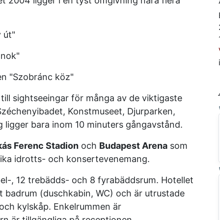
t 2004 ligger i en tyst omgivning nära flera
 út"
onok"
sen "Szobránc köz"
ill sightseeingar för många av de viktigaste
Széchenyibadet, Konstmuseet, Djurparken,
g ligger bara inom 10 minuters gångavstånd.
ás Ferenc Stadion
och
Budapest Arena
som
olika idrotts- och konsertevenemang.
el-, 12 trebädds- och 8 fyrabäddsrum. Hotellet
et badrum (duschkabin, WC) och är utrustade
a och kylskåp. Enkelrummen är
rn är tillgängliga på receptionen.