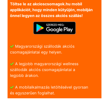
Töltse le az akcioscsomagok.hu mobil
applikációt, hogy minden kütyüjén, mobilján
önnel legyen az összes akciós szállás!
Magyarországi szállodák akciós
csomagajánlatai egy helyen.
A legjobb magyarországi wellness
szállodák akciós csomagajánlatai a
legjobb árakon.
A mobilalkalmazás letöltésével gyorsan
és egyszerũen foglalhat.