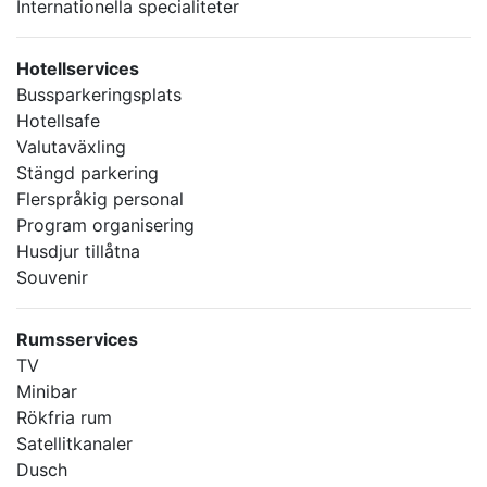
Internationella specialiteter
Hotellservices
Bussparkeringsplats
Hotellsafe
Valutaväxling
Stängd parkering
Flerspråkig personal
Program organisering
Husdjur tillåtna
Souvenir
Rumsservices
TV
Minibar
Rökfria rum
Satellitkanaler
Dusch