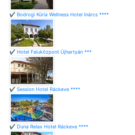
✔️ Bodrogi Kúria Wellness Hotel Inárcs ****
✔️ Hotel Faluközpont Újhartyán ***
✔️ Session Hotel Ráckeve ****
✔️ Duna Relax Hotel Ráckeve ****