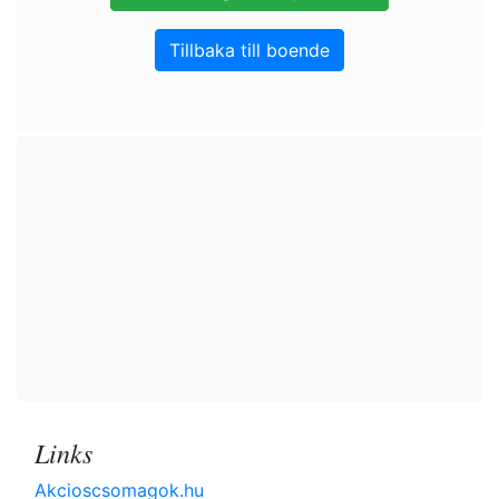
Tillbaka till boende
Links
Akcioscsomagok.hu