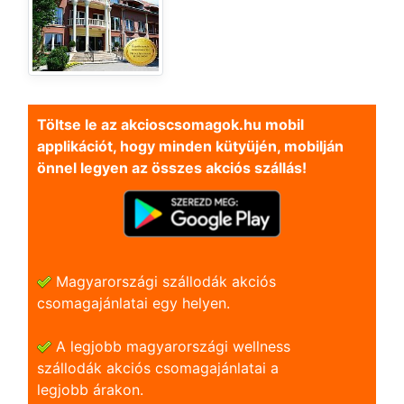
Töltse le az akcioscsomagok.hu mobil
applikációt, hogy minden kütyüjén, mobilján
önnel legyen az összes akciós szállás!
Magyarországi szállodák akciós
csomagajánlatai egy helyen.
A legjobb magyarországi wellness
szállodák akciós csomagajánlatai a
legjobb árakon.