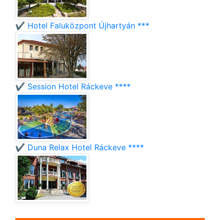
✔️ Hotel Faluközpont Újhartyán ***
✔️ Session Hotel Ráckeve ****
✔️ Duna Relax Hotel Ráckeve ****