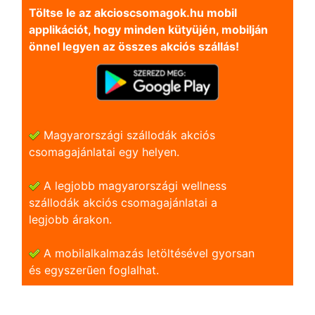
Töltse le az akcioscsomagok.hu mobil
applikációt, hogy minden kütyüjén, mobilján
önnel legyen az összes akciós szállás!
Magyarországi szállodák akciós
csomagajánlatai egy helyen.
A legjobb magyarországi wellness
szállodák akciós csomagajánlatai a
legjobb árakon.
A mobilalkalmazás letöltésével gyorsan
és egyszerũen foglalhat.