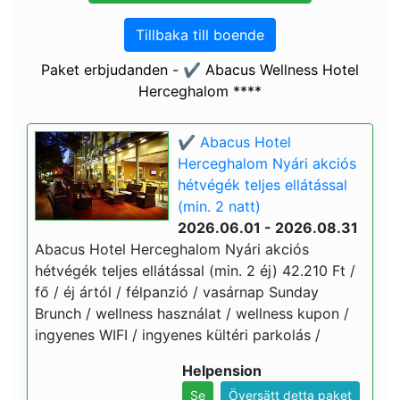
Tillbaka till boende
Paket erbjudanden - ✔️ Abacus Wellness Hotel
Herceghalom ****
✔️ Abacus Hotel
Herceghalom Nyári akciós
hétvégék teljes ellátással
(min. 2 natt)
2026.06.01 - 2026.08.31
Abacus Hotel Herceghalom Nyári akciós
hétvégék teljes ellátással (min. 2 éj) 42.210 Ft /
fő / éj ártól / félpanzió / vasárnap Sunday
Brunch / wellness használat / wellness kupon /
ingyenes WIFI / ingyenes kültéri parkolás /
Helpension
Se
Översätt detta paket