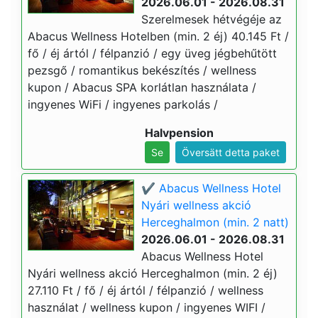
2026.06.01 - 2026.08.31
Szerelmesek hétvégéje az
Abacus Wellness Hotelben (min. 2 éj) 40.145 Ft /
fő / éj ártól / félpanzió / egy üveg jégbehűtött
pezsgő / romantikus bekészítés / wellness
kupon / Abacus SPA korlátlan használata /
ingyenes WiFi / ingyenes parkolás /
Halvpension
Se
Översätt detta paket
✔️ Abacus Wellness Hotel
Nyári wellness akció
Herceghalmon (min. 2 natt)
2026.06.01 - 2026.08.31
Abacus Wellness Hotel
Nyári wellness akció Herceghalmon (min. 2 éj)
27.110 Ft / fő / éj ártól / félpanzió / wellness
használat / wellness kupon / ingyenes WIFI /