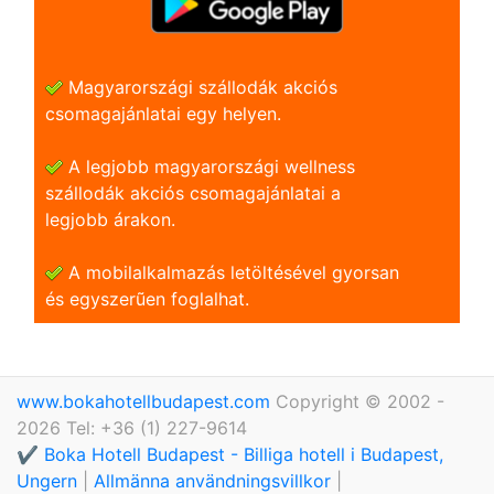
Magyarországi szállodák akciós
csomagajánlatai egy helyen.
A legjobb magyarországi wellness
szállodák akciós csomagajánlatai a
legjobb árakon.
A mobilalkalmazás letöltésével gyorsan
és egyszerũen foglalhat.
www.bokahotellbudapest.com
Copyright © 2002 -
2026 Tel: +36 (1) 227-9614
✔️ Boka Hotell Budapest - Billiga hotell i Budapest,
Ungern
|
Allmänna användningsvillkor
|