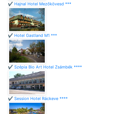
✔️ Hajnal Hotel Mezőkövesd ***
✔️ Hotel Gastland M1 ***
✔️ Szépia Bio Art Hotel Zsámbék ****
✔️ Session Hotel Ráckeve ****