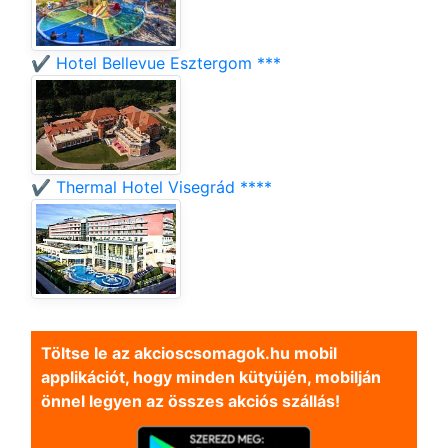
✔️ Hotel Bellevue Esztergom ***
✔️ Thermal Hotel Visegrád ****
Töltse le az akcioscsomagok.hu mobil
applikációt, hogy minden kütyüjén, mobilján
önnel legyen az összes akciós szállás!