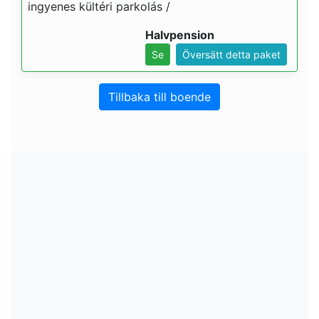
ingyenes kültéri parkolás /
Halvpension
Se
Översätt detta paket
Tillbaka till boende