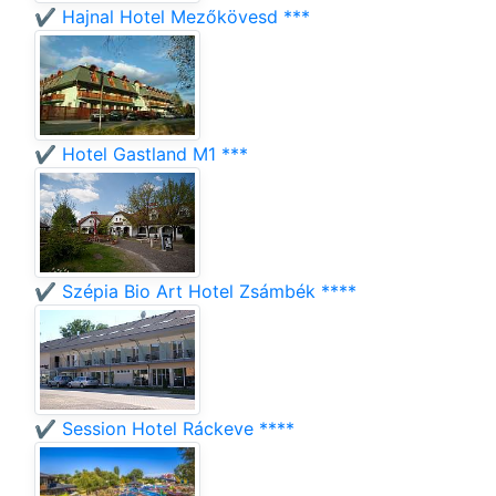
✔️ Hajnal Hotel Mezőkövesd ***
✔️ Hotel Gastland M1 ***
✔️ Szépia Bio Art Hotel Zsámbék ****
✔️ Session Hotel Ráckeve ****