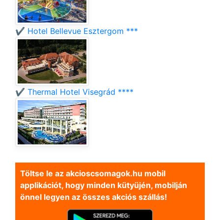
✔️ Hotel Bellevue Esztergom ***
✔️ Thermal Hotel Visegrád ****
Töltse le az akcioscsomagok.hu mobil
applikációt, hogy minden kütyüjén, mobilján
önnel legyen az összes akciós szállás!