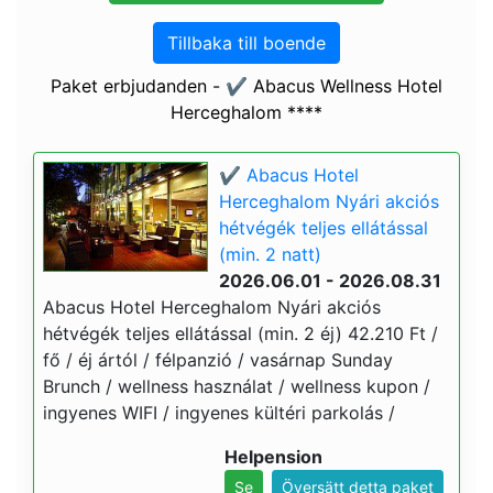
Tillbaka till boende
Paket erbjudanden - ✔️ Abacus Wellness Hotel
Herceghalom ****
✔️ Abacus Hotel
Herceghalom Nyári akciós
hétvégék teljes ellátással
(min. 2 natt)
2026.06.01 - 2026.08.31
Abacus Hotel Herceghalom Nyári akciós
hétvégék teljes ellátással (min. 2 éj) 42.210 Ft /
fő / éj ártól / félpanzió / vasárnap Sunday
Brunch / wellness használat / wellness kupon /
ingyenes WIFI / ingyenes kültéri parkolás /
Helpension
Se
Översätt detta paket