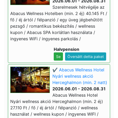
2026.06.01 - 2026.08.31
Szerelmesek hétvégéje az
Abacus Wellness Hotelben (min. 2 éj) 40.145 Ft /
fő / éj ártól / félpanzió / egy üveg jégbehűtött
pezsgő / romantikus bekészítés / wellness
kupon / Abacus SPA korlátlan használata /
ingyenes WiFi / ingyenes parkolás /
Halvpension
Se
Översätt detta paket
✔️ Abacus Wellness Hotel
Nyári wellness akció
Herceghalmon (min. 2 natt)
2026.06.01 - 2026.08.31
Abacus Wellness Hotel
Nyári wellness akció Herceghalmon (min. 2 éj)
27.110 Ft / fő / éj ártól / félpanzió / wellness
használat / wellness kupon / ingyenes WIFI /