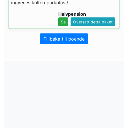
ingyenes kültéri parkolás /
Halvpension
Se
Översätt detta paket
Tillbaka till boende