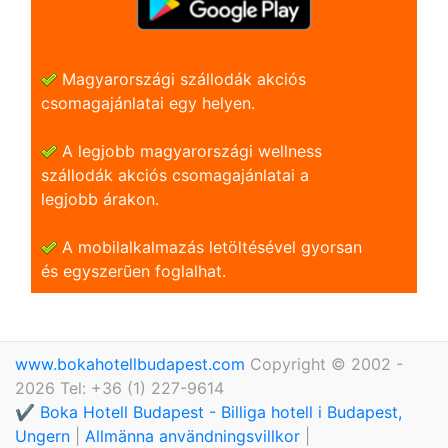
Magyarországi szállodák akciós
csomagajánlatai egy helyen.
A legjobb magyarországi wellness
szállodák akciós csomagajánlatai a
legjobb árakon.
A mobilalkalmazás letöltésével gyorsan
és egyszerũen foglalhat.
www.bokahotellbudapest.com
Copyright © 2002 -
2026 Tel: +36 (1) 227-9614
✔️ Boka Hotell Budapest - Billiga hotell i Budapest,
Ungern
|
Allmänna användningsvillkor
|