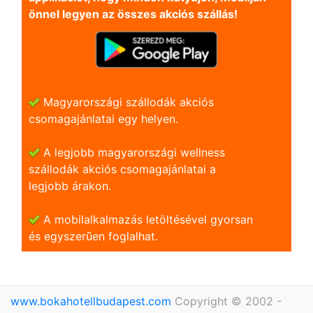
önnel legyen az összes akciós szállás!
Magyarországi szállodák akciós
csomagajánlatai egy helyen.
A legjobb magyarországi wellness
szállodák akciós csomagajánlatai a
legjobb árakon.
A mobilalkalmazás letöltésével gyorsan
és egyszerũen foglalhat.
www.bokahotellbudapest.com
Copyright © 2002 -