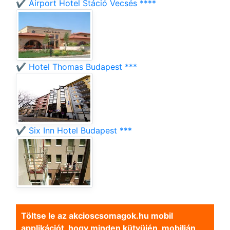
✔️ Airport Hotel Stáció Vecsés ****
✔️ Hotel Thomas Budapest ***
✔️ Six Inn Hotel Budapest ***
Töltse le az akcioscsomagok.hu mobil
applikációt, hogy minden kütyüjén, mobilján