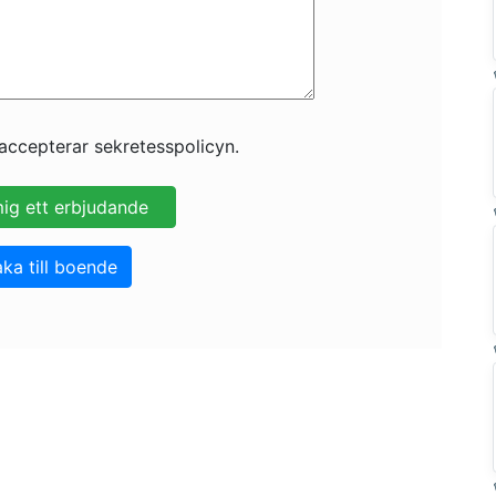
accepterar sekretesspolicyn.
aka till boende