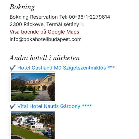
Bokning
Bokning Reservation Tel: 00-36-1-2279614
2300 Ráckeve, Termál sétány 1.
Visa boende på Google Maps
info@bokahotellbudapest.com
Andra hotell i närheten
✔️ Hotel Gastland M0 Szigetszentmiklós ***
✔️ Vital Hotel Nautis Gárdony ****