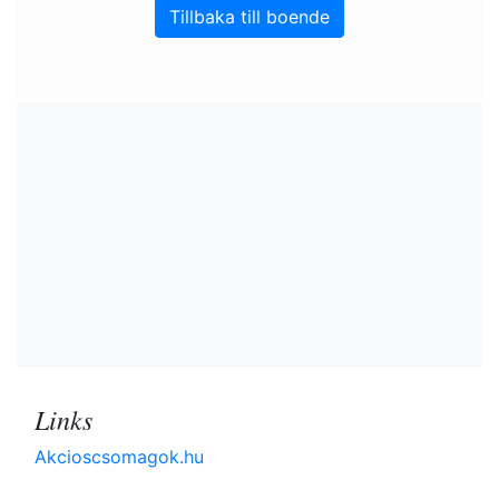
Tillbaka till boende
Links
Akcioscsomagok.hu