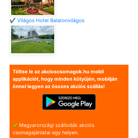
✔️ Világos Hotel Balatonvilágos
Töltse le az akcioscsomagok.hu mobil
applikációt, hogy minden kütyüjén, mobilján
önnel legyen az összes akciós szállás!
Magyarországi szállodák akciós
csomagajánlatai egy helyen.