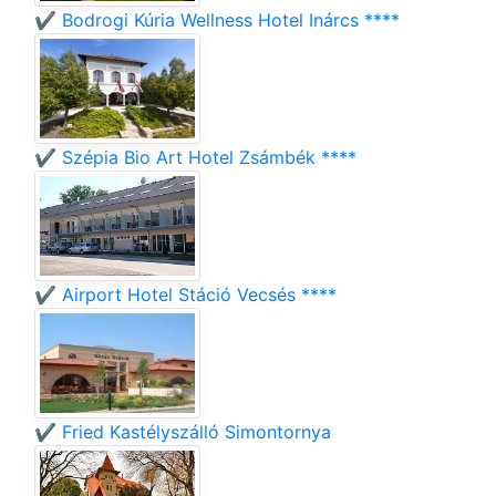
✔️ Bodrogi Kúria Wellness Hotel Inárcs ****
✔️ Szépia Bio Art Hotel Zsámbék ****
✔️ Airport Hotel Stáció Vecsés ****
✔️ Fried Kastélyszálló Simontornya