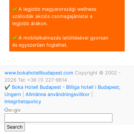
A legjobb magyarországi wellness
szállodák akciós csomagajánlatai a
legjobb árakon.
A mobilalkalmazás letöltésével gyorsan
és egyszerũen foglalhat.
www.bokahotellbudapest.com
Copyright © 2002 -
2026 Tel: +36 (1) 227-9614
✔️ Boka Hotell Budapest - Billiga hotell i Budapest,
Ungern
|
Allmänna användningsvillkor
|
Integritetspolicy