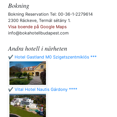
Bokning
Bokning Reservation Tel: 00-36-1-2279614
2300 Ráckeve, Termál sétány 1.
Visa boende på Google Maps
info@bokahotellbudapest.com
Andra hotell i närheten
✔️ Hotel Gastland M0 Szigetszentmiklós ***
✔️ Vital Hotel Nautis Gárdony ****