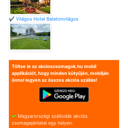
✔️ Világos Hotel Balatonvilágos
Töltse le az akcioscsomagok.hu mobil
applikációt, hogy minden kütyüjén, mobilján
önnel legyen az összes akciós szállás!
Magyarországi szállodák akciós
csomagajánlatai egy helyen.