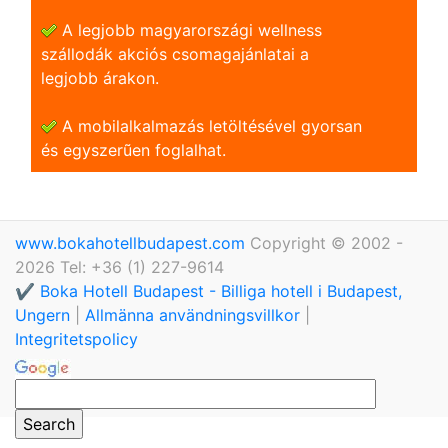
A legjobb magyarországi wellness
szállodák akciós csomagajánlatai a
legjobb árakon.
A mobilalkalmazás letöltésével gyorsan
és egyszerũen foglalhat.
www.bokahotellbudapest.com
Copyright © 2002 -
2026 Tel: +36 (1) 227-9614
✔️ Boka Hotell Budapest - Billiga hotell i Budapest,
Ungern
|
Allmänna användningsvillkor
|
Integritetspolicy