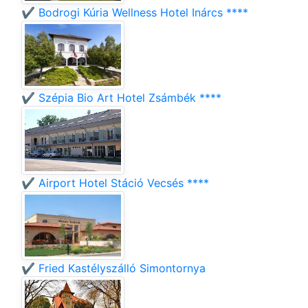
✔️ Bodrogi Kúria Wellness Hotel Inárcs ****
✔️ Szépia Bio Art Hotel Zsámbék ****
✔️ Airport Hotel Stáció Vecsés ****
✔️ Fried Kastélyszálló Simontornya