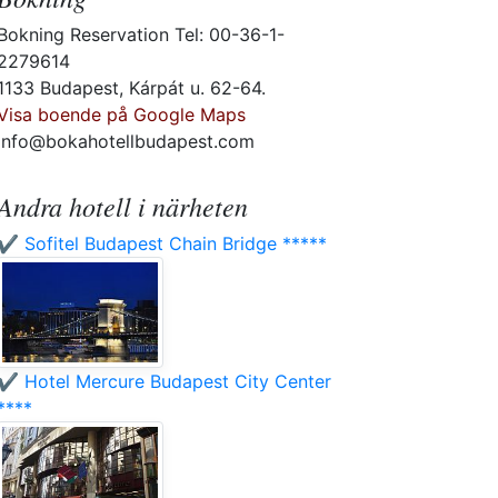
Bokning Reservation Tel: 00-36-1-
2279614
1133 Budapest, Kárpát u. 62-64.
Visa boende på Google Maps
info@bokahotellbudapest.com
Andra hotell i närheten
✔️ Sofitel Budapest Chain Bridge *****
✔️ Hotel Mercure Budapest City Center
****