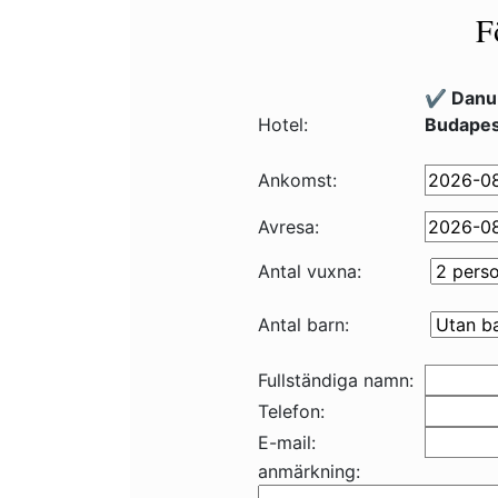
F
✔️ Danu
Hotel:
Budapes
Ankomst:
Avresa:
Antal vuxna:
Antal barn:
Fullständiga namn:
Telefon:
E-mail:
anmärkning: