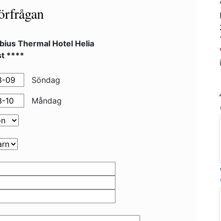
örfrågan
bius Thermal Hotel Helia
t ****
Söndag
Måndag