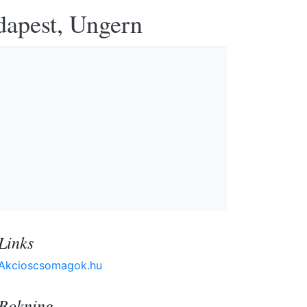
udapest, Ungern
Links
Akcioscsomagok.hu
Bokning