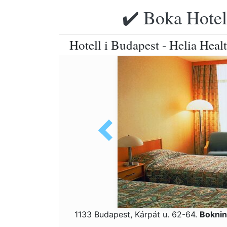
✔️ Boka Hotell
Hotell i Budapest - Helia Heal
1133 Budapest, Kárpát u. 62-64.
Boknin