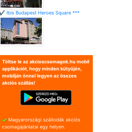
✔️ Ibis Budapest Heroes Square ***
Töltse le az akcioscsomagok.hu mobil
applikációt, hogy minden kütyüjén,
mobilján önnel legyen az összes
akciós szállás!
Magyarországi szállodák akciós
csomagajánlatai egy helyen.