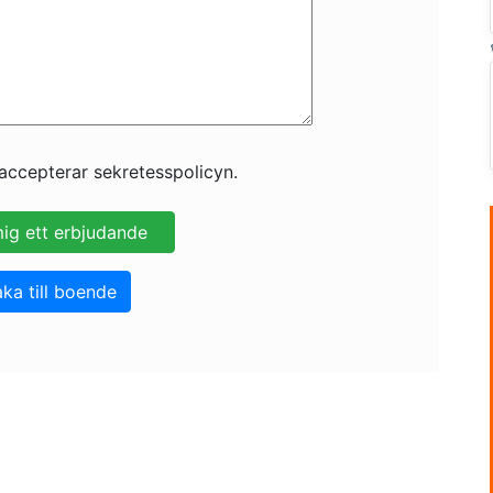
accepterar sekretesspolicyn.
aka till boende