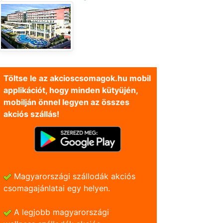
Töltse le az akcioscsomagok.hu mobil
applikációt, hogy minden kütyüjén,
mobilján önnel legyen az összes
akciós szállás!
Magyarországi szállodák akciós
csomagajánlatai egy helyen.
A legjobb magyarországi