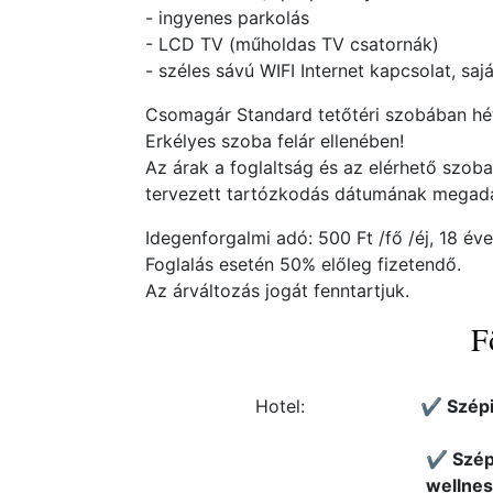
- ingyenes parkolás
- LCD TV (műholdas TV csatornák)
- széles sávú WIFI Internet kapcsolat, sa
Csomagár Standard tetőtéri szobában hétk
Erkélyes szoba felár ellenében!
Az árak a foglaltság és az elérhető szob
tervezett tartózkodás dátumának megadás
Idegenforgalmi adó: 500 Ft /fő /éj, 18 év
Foglalás esetén 50% előleg fizetendő.
Az árváltozás jogát fenntartjuk.
F
Hotel:
✔️ Szépi
✔️ Szép
wellnes