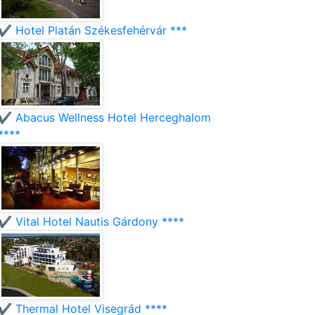
✔️ Hotel Platán Székesfehérvár ***
✔️ Abacus Wellness Hotel Herceghalom
****
✔️ Vital Hotel Nautis Gárdony ****
✔️ Thermal Hotel Visegrád ****