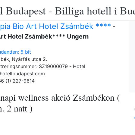
 Budapest - Billiga hotell i B
pia Bio Art Hotel Zsámbék ****
-
Art Hotel Zsámbék**** Ungern
udanden: 5 bit
ék, Nyárfás utca 2.
streringsnummer: SZ19000079 - Hotel
hotellbudapest.com
36 (1) 227-9614
znapi wellness akció Zsámbékon (
. 2 natt )