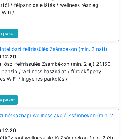
ártól / félpanziós ellátás / wellness részleg
 Wifi /
a paket
otel őszi felfrissülés Zsámbékon (min. 2 natt)
6.12.20
l őszi felfrissülés Zsámbékon (min. 2 éj) 21.150
 félpanzió / wellness használat / fürdőköpeny
es WiFi / ingyenes parkolás /
a paket
zi hétköznapi wellness akció Zsámbékon (min. 2
6.12.20
hétköznapi wellness akció Zsámbékon (min. 2 éj)