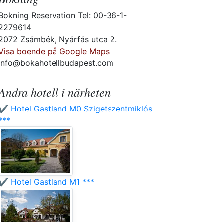
Bokning Reservation Tel: 00-36-1-
2279614
2072 Zsámbék, Nyárfás utca 2.
Visa boende på Google Maps
info@bokahotellbudapest.com
Andra hotell i närheten
✔️ Hotel Gastland M0 Szigetszentmiklós
***
✔️ Hotel Gastland M1 ***