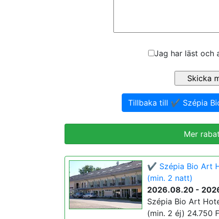
Jag har läst och 
Tillbaka till ✔️ Szépia 
Mer rabat
✔️ Szépia Bio Art 
(min. 2 natt)
2026.08.20 - 202
Szépia Bio Art Hot
(min. 2 éj) 24.750 F