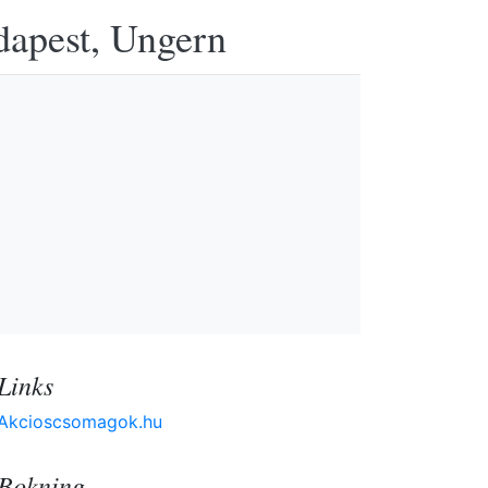
udapest, Ungern
Links
Akcioscsomagok.hu
Bokning