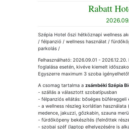
Rabatt Hot
2026.09.
Szépia Hotel őszi hétköznapi wellness akc
/ félpanzió / wellness használat / fürdők
parkolás /
Felhasználható: 2026.09.01 - 2026.12.2
foglalása esetén, kivéve kiemelt időszak
Egyszerre maximum 3 szoba igényelhető
A csomag tartalma a
zsámbéki
Szépia Bi
- szállás a választott szobatípusban
- félpanziós ellátás: bőséges büféreggeli 
- a wellness részleg korlátlan használata 
medence, jakuzzi, gőzkabin, szauna mer
- fürdőköpeny bekészítés (felnőttek rész
- szobai széf (laptop elhelyezésére is al