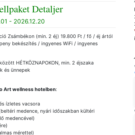
ellpaket Detaljer
01 - 2026.12.20
ió Zsámbékon (min. 2 éj) 19.800 Ft / fő / éj ártól
öpeny bekészítés / ingyenes WiFi / ingyenes
0. között HÉTKÖZNAPOKON, min. 2 éjszaka
ok és ünnepek
!
o Art wellness hotelben
:
és ízletes vacsora
(beltéri medence, nyári időszakban kültéri
ülő medencével)
ére)
kalmas mérettel)