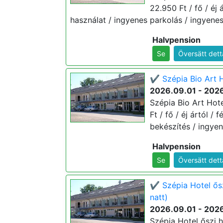
22.950 Ft / fő / éj 
használat / ingyenes parkolás / ingyenes
Halvpension
Se
Översätt dett
✔️ Szépia Bio Art H
2026.09.01 - 202
Szépia Bio Art Hote
Ft / fő / éj ártól /
bekészítés / ingyen
Halvpension
Se
Översätt dett
✔️ Szépia Hotel ős
natt)
2026.09.01 - 202
Szépia Hotel őszi 