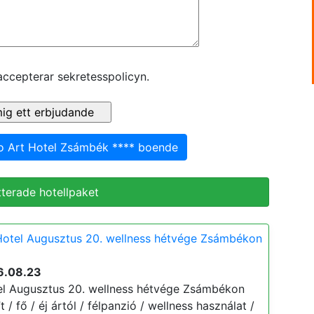
accepterar sekretesspolicyn.
Bio Art Hotel Zsámbék **** boende
terade hotellpaket
Hotel Augusztus 20. wellness hétvége Zsámbékon
6.08.23
el Augusztus 20. wellness hétvége Zsámbékon
t / fő / éj ártól / félpanzió / wellness használat /