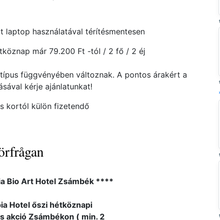
ját laptop használatával térítésmentesen
öznap már 79.200 Ft -tól / 2 fő / 2 éj
atípus függvényében változnak. A pontos árakért a
ával kérje ajánlatunkat!
es kortól külön fizetendő
örfrågan
a Bio Art Hotel Zsámbék ****
ia Hotel őszi hétköznapi
s akció Zsámbékon ( min. 2