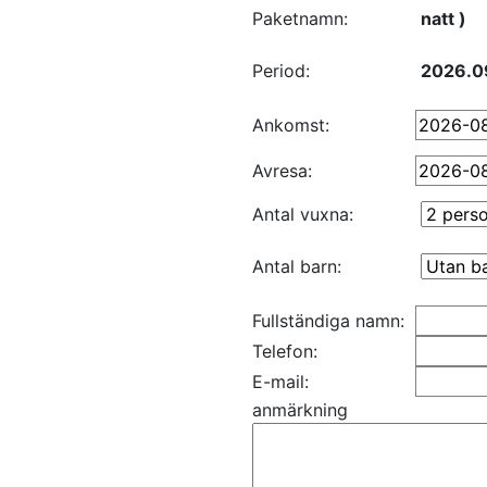
Paketnamn:
natt )
Period:
2026.09
Ankomst:
Avresa:
Antal vuxna:
Antal barn:
Fullständiga namn:
Telefon:
E-mail:
anmärkning