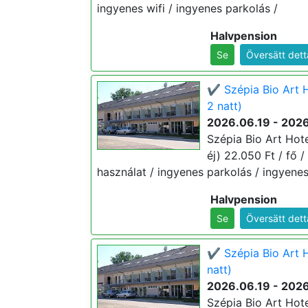
ingyenes wifi / ingyenes parkolás /
Halvpension
Se
Översätt dett
✔️ Szépia Bio Art 
2 natt)
2026.06.19 - 202
Szépia Bio Art Hot
éj) 22.050 Ft / fő /
használat / ingyenes parkolás / ingyenes
Halvpension
Se
Översätt dett
✔️ Szépia Bio Art 
natt)
2026.06.19 - 202
Szépia Bio Art Hot