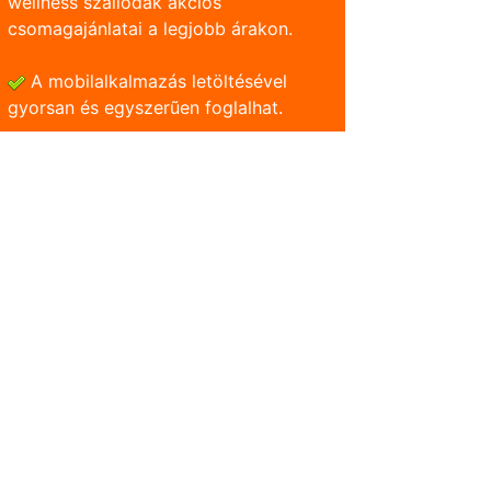
wellness szállodák akciós
csomagajánlatai a legjobb árakon.
A mobilalkalmazás letöltésével
gyorsan és egyszerũen foglalhat.