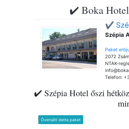
✔️ Boka Hotell
✔️ Szé
Szépia 
Paket erbj
2072 Zsámb
NTAK-regi
info@boka
Telefon: +
✔️ Szépia Hotel őszi hétkö
min
Översätt detta paket