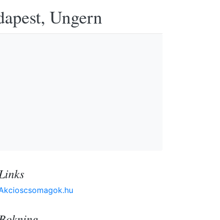
udapest, Ungern
Links
Akcioscsomagok.hu
Bokning