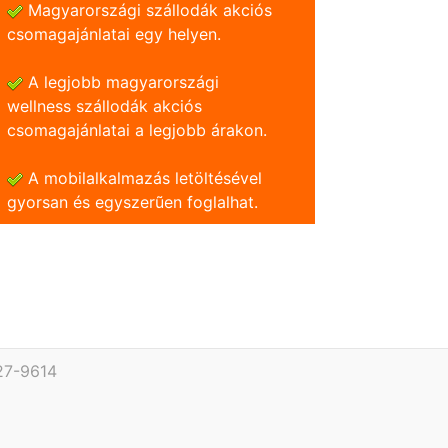
Magyarországi szállodák akciós
csomagajánlatai egy helyen.
A legjobb magyarországi
wellness szállodák akciós
csomagajánlatai a legjobb árakon.
A mobilalkalmazás letöltésével
gyorsan és egyszerũen foglalhat.
27-9614