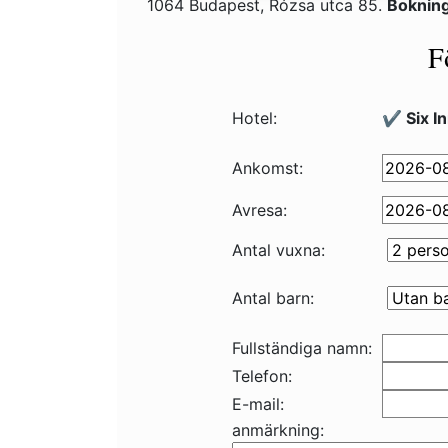
1064 Budapest, Rózsa utca 85.
Bokning
F
Hotel:
✔️ Six I
Ankomst:
Avresa:
Antal vuxna:
Antal barn:
Fullständiga namn:
Telefon:
E-mail:
anmärkning: