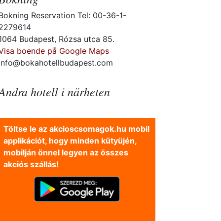
Bokning Reservation Tel: 00-36-1-
2279614
1064 Budapest, Rózsa utca 85.
Visa boende på Google Maps
info@bokahotellbudapest.com
Andra hotell i närheten
Töltse le az akcioscsomagok.hu mobil
applikációt, hogy minden kütyüjén,
mobilján önnel legyen az összes
akciós szállás!