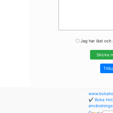
Jag har läst och 
Tillb
www.bokaho
✔️ Boka Hote
användningsv