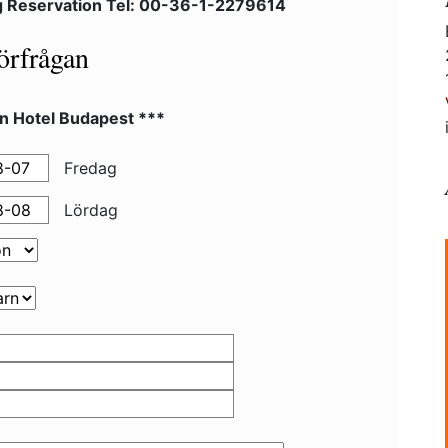
 Reservation Tel: 00-36-1-2279614
örfrågan
nn Hotel Budapest ***
Fredag
Lördag