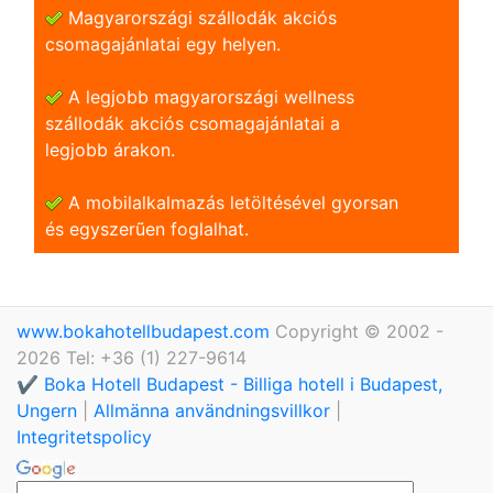
Magyarországi szállodák akciós
csomagajánlatai egy helyen.
A legjobb magyarországi wellness
szállodák akciós csomagajánlatai a
legjobb árakon.
A mobilalkalmazás letöltésével gyorsan
és egyszerũen foglalhat.
www.bokahotellbudapest.com
Copyright © 2002 -
2026 Tel: +36 (1) 227-9614
✔️ Boka Hotell Budapest - Billiga hotell i Budapest,
Ungern
|
Allmänna användningsvillkor
|
Integritetspolicy