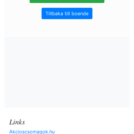
Tillbaka till boende
Links
Akcioscsomagok.hu