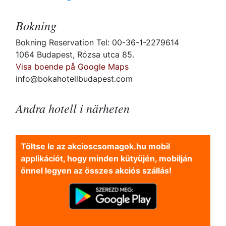
Bokning
Bokning Reservation Tel: 00-36-1-2279614
1064 Budapest, Rózsa utca 85.
Visa boende på Google Maps
info@bokahotellbudapest.com
Andra hotell i närheten
Töltse le az akcioscsomagok.hu mobil
applikációt, hogy minden kütyüjén, mobilján
önnel legyen az összes akciós szállás!