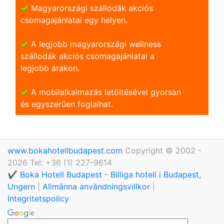
Magyarországi szállodák akciós
csomagajánlatai egy helyen.
A legjobb magyarországi wellness
szállodák akciós csomagajánlatai a
legjobb árakon.
A mobilalkalmazás letöltésével gyorsan
és egyszerũen foglalhat.
www.bokahotellbudapest.com
Copyright © 2002 -
2026 Tel: +36 (1) 227-9614
✔️ Boka Hotell Budapest - Billiga hotell i Budapest,
Ungern
|
Allmänna användningsvillkor
|
Integritetspolicy