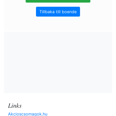
Tillbaka till boende
Links
Akcioscsomagok.hu