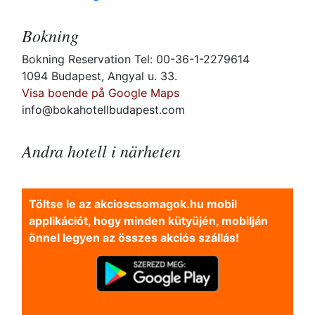
Bokning
Bokning Reservation Tel: 00-36-1-2279614
1094 Budapest, Angyal u. 33.
Visa boende på Google Maps
info@bokahotellbudapest.com
Andra hotell i närheten
Töltse le az akcioscsomagok.hu mobil
applikációt, hogy minden kütyüjén, mobilján
önnel legyen az összes akciós szállás!