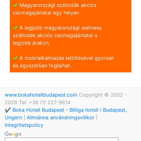
Magyarországi szállodák akciós
csomagajánlatai egy helyen.
A legjobb magyarországi wellness
szállodák akciós csomagajánlatai a
legjobb árakon.
A mobilalkalmazás letöltésével gyorsan
és egyszerũen foglalhat.
www.bokahotellbudapest.com
Copyright © 2002 -
2026 Tel: +36 (1) 227-9614
✔️ Boka Hotell Budapest - Billiga hotell i Budapest,
Ungern
|
Allmänna användningsvillkor
|
Integritetspolicy