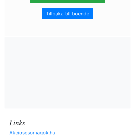
Tillbaka till boende
Links
Akcioscsomagok.hu