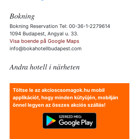
Bokning
Bokning Reservation Tel: 00-36-1-2279614
1094 Budapest, Angyal u. 33.
Visa boende på Google Maps
info@bokahotellbudapest.com
Andra hotell i närheten
Töltse le az akcioscsomagok.hu mobil
applikációt, hogy minden kütyüjén, mobilján
önnel legyen az összes akciós szállás!