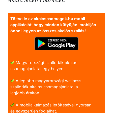
Töltse le az akcioscsomagok.hu mobil
applikációt, hogy minden kütyüjén, mobilján
önnel legyen az összes akciós szállás!
Magyarországi szállodák akciós
csomagajánlatai egy helyen.
A legjobb magyarországi wellness
szállodák akciós csomagajánlatai a
legjobb árakon.
A mobilalkalmazás letöltésével gyorsan
és egyszerũen foglalhat.