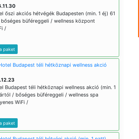
.11.30
l őszi akciós hétvégék Budapesten (min. 1 éj) 61
 / bőséges büféreggeli / wellness központ
i /
a paket
Hotel Budapest téli hétköznapi wellness akció
.12.23
l Budapest téli hétköznapi wellness akció (min. 1
j ártól / bőséges büféreggeli / wellness spa
gyenes WiFi /
a paket
otel Budapest téli hétvégi akció (min. 1 natt)