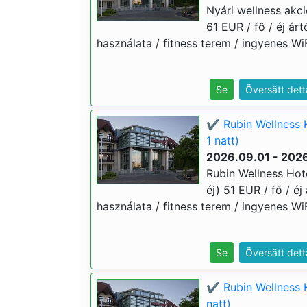
Nyári wellness akci
61 EUR / fő / éj ár
használata / fitness terem / ingyenes WiF
Se
Översätt dett
✔️ Rubin Wellness 
1 natt)
2026.09.01 - 2026
Rubin Wellness Hot
éj) 51 EUR / fő / é
használata / fitness terem / ingyenes WiF
Se
Översätt dett
✔️ Rubin Wellness 
natt)