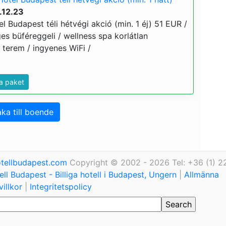
.12.23
l Budapest téli hétvégi akció (min. 1 éj) 51 EUR /
ges büféreggeli / wellness spa korlátlan
s terem / ingyenes WiFi /
a paket
aka till boende
tellbudapest.com
Copyright © 2002 - 2026 Tel: +36 (1) 2
ll Budapest - Billiga hotell i Budapest, Ungern
|
Allmänna
illkor
|
Integritetspolicy