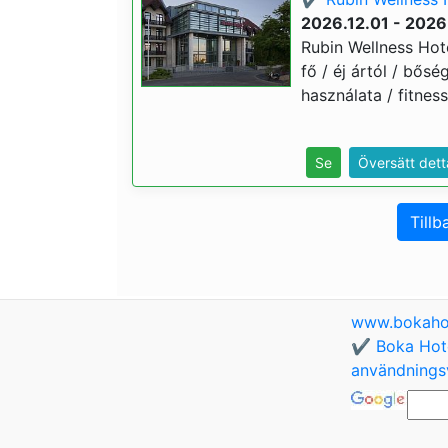
2026.12.01 - 2026
Rubin Wellness Hote
fő / éj ártól / bősé
használata / fitnes
Se
Översätt dett
Tillb
www.bokaho
✔️ Boka Hote
användningsv