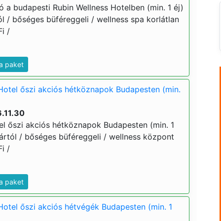
ó a budapesti Rubin Wellness Hotelben (min. 1 éj)
tól / bőséges büféreggeli / wellness spa korlátlan
i /
a paket
Hotel őszi akciós hétköznapok Budapesten (min.
.11.30
el őszi akciós hétköznapok Budapesten (min. 1
j ártól / bőséges büféreggeli / wellness központ
i /
a paket
Hotel őszi akciós hétvégék Budapesten (min. 1