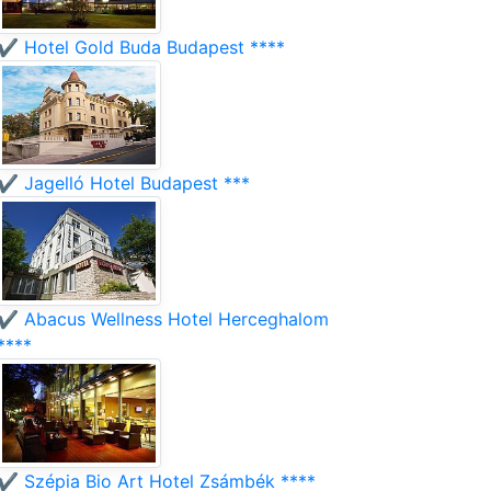
✔️ Hotel Gold Buda Budapest ****
✔️ Jagelló Hotel Budapest ***
✔️ Abacus Wellness Hotel Herceghalom
****
✔️ Szépia Bio Art Hotel Zsámbék ****