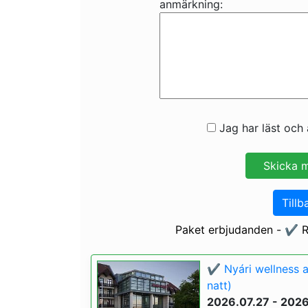
anmärkning:
Jag har läst och 
Tillb
Paket erbjudanden - ✔️ R
✔️ Nyári wellness 
natt)
2026.07.27 - 202