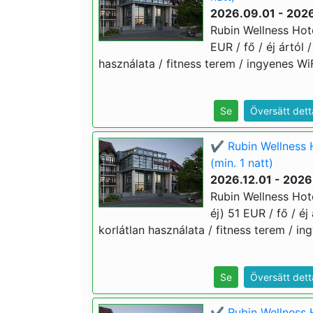
2026.09.01 - 2026
Rubin Wellness Hote
EUR / fő / éj ártól
használata / fitness terem / ingyenes WiF
Se
Översätt dett
✔️ Rubin Wellness 
(min. 1 natt)
2026.12.01 - 2026
Rubin Wellness Hote
éj) 51 EUR / fő / é
korlátlan használata / fitness terem / in
Se
Översätt dett
✔️ Rubin Wellness H