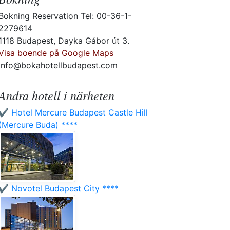
Bokning Reservation Tel: 00-36-1-
2279614
1118 Budapest, Dayka Gábor út 3.
Visa boende på Google Maps
info@bokahotellbudapest.com
Andra hotell i närheten
✔️ Hotel Mercure Budapest Castle Hill
(Mercure Buda) ****
✔️ Novotel Budapest City ****