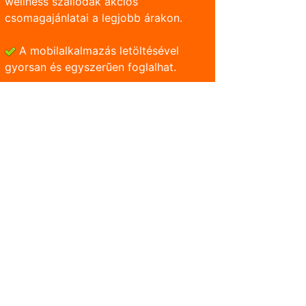
wellness szállodák akciós
csomagajánlatai a legjobb árakon.
A mobilalkalmazás letöltésével
gyorsan és egyszerũen foglalhat.