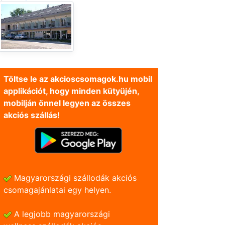
Töltse le az akcioscsomagok.hu mobil
applikációt, hogy minden kütyüjén,
mobilján önnel legyen az összes
akciós szállás!
Magyarországi szállodák akciós
csomagajánlatai egy helyen.
A legjobb magyarországi