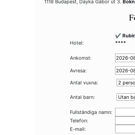
1118 Budapest, Dayka Gábor út 3.
Bokn
F
✔️ Rubi
Hotel:
****
Ankomst:
Avresa:
Antal vuxna:
Antal barn:
Fullständiga namn:
Telefon:
E-mail: