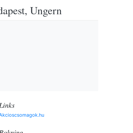
udapest, Ungern
Links
Akcioscsomagok.hu
Bokning