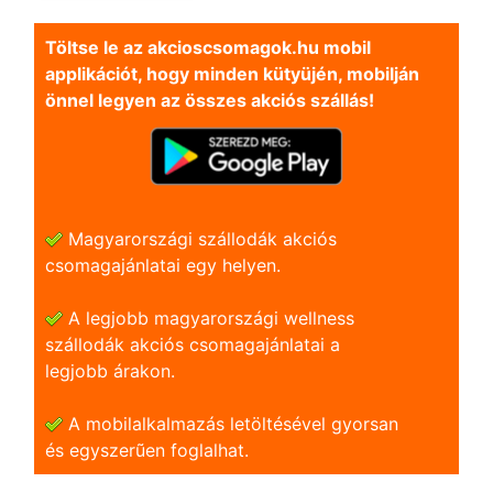
Töltse le az akcioscsomagok.hu mobil
applikációt, hogy minden kütyüjén, mobilján
önnel legyen az összes akciós szállás!
Magyarországi szállodák akciós
csomagajánlatai egy helyen.
A legjobb magyarországi wellness
szállodák akciós csomagajánlatai a
legjobb árakon.
A mobilalkalmazás letöltésével gyorsan
és egyszerũen foglalhat.