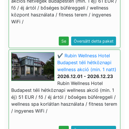
akciós hétvégék Budapesten (min. 1 éj) 61 EUR /
fő / éj ártól / bőséges büféreggeli / wellness
központ használata / fitness terem / ingyenes
WiFi /
Se
Översätt detta paket
✔️ Rubin Wellness Hotel
Budapest téli hétköznapi
wellness akció (min. 1 natt)
2026.12.01 - 2026.12.23
Rubin Wellness Hotel
Budapest téli hétköznapi wellness akció (min. 1
éj) 51 EUR / fő / éj ártól / bőséges büféreggeli /
wellness spa korlátlan használata / fitness terem
/ ingyenes WiFi /