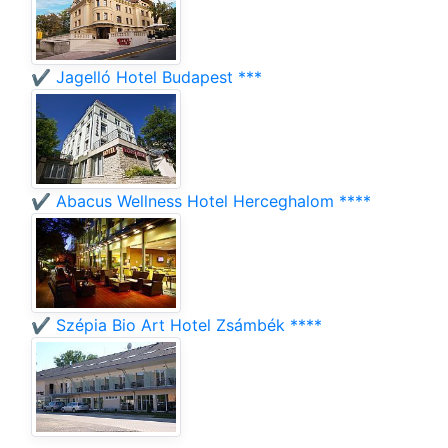
✔️ Jagelló Hotel Budapest ***
✔️ Abacus Wellness Hotel Herceghalom ****
✔️ Szépia Bio Art Hotel Zsámbék ****