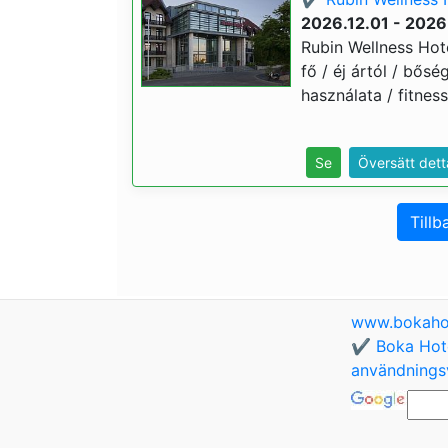
2026.12.01 - 2026
Rubin Wellness Hote
fő / éj ártól / bősé
használata / fitnes
Se
Översätt dett
Tillb
www.bokaho
✔️ Boka Hote
användningsv