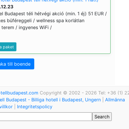
.12.23
l Budapest téli hétvégi akció (min. 1 éj) 51 EUR /
ges büféreggeli / wellness spa korlátlan
s terem / ingyenes WiFi /
a paket
aka till boende
tellbudapest.com
Copyright © 2002 - 2026 Tel: +36 (1) 2
ll Budapest - Billiga hotell i Budapest, Ungern
|
Allmänna
illkor
|
Integritetspolicy