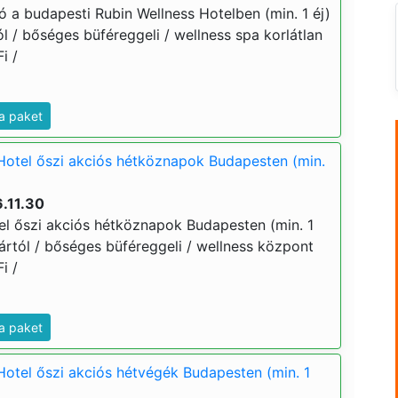
ó a budapesti Rubin Wellness Hotelben (min. 1 éj)
tól / bőséges büféreggeli / wellness spa korlátlan
i /
a paket
Hotel őszi akciós hétköznapok Budapesten (min.
.11.30
el őszi akciós hétköznapok Budapesten (min. 1
j ártól / bőséges büféreggeli / wellness központ
i /
a paket
Hotel őszi akciós hétvégék Budapesten (min. 1