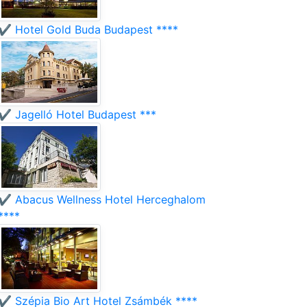
✔️ Hotel Gold Buda Budapest ****
✔️ Jagelló Hotel Budapest ***
✔️ Abacus Wellness Hotel Herceghalom
****
✔️ Szépia Bio Art Hotel Zsámbék ****