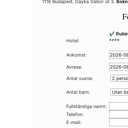
1118 Budapest, Dayka Gábor út 3.
Bokn
F
✔️ Rubi
Hotel:
****
Ankomst:
Avresa:
Antal vuxna:
Antal barn:
Fullständiga namn:
Telefon:
E-mail: