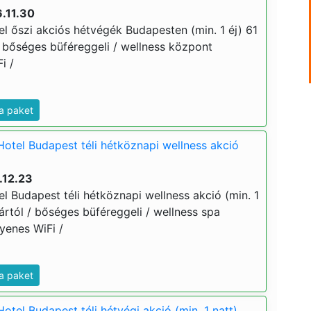
.11.30
l őszi akciós hétvégék Budapesten (min. 1 éj) 61
 / bőséges büféreggeli / wellness központ
i /
a paket
Hotel Budapest téli hétköznapi wellness akció
.12.23
l Budapest téli hétköznapi wellness akció (min. 1
j ártól / bőséges büféreggeli / wellness spa
gyenes WiFi /
a paket
otel Budapest téli hétvégi akció (min. 1 natt)