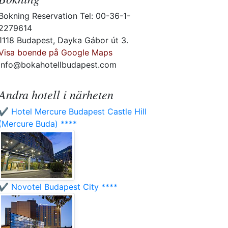
Bokning Reservation Tel: 00-36-1-
2279614
1118 Budapest, Dayka Gábor út 3.
Visa boende på Google Maps
info@bokahotellbudapest.com
Andra hotell i närheten
✔️ Hotel Mercure Budapest Castle Hill
(Mercure Buda) ****
✔️ Novotel Budapest City ****