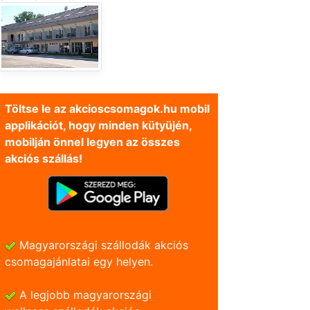
Töltse le az akcioscsomagok.hu mobil
applikációt, hogy minden kütyüjén,
mobilján önnel legyen az összes
akciós szállás!
Magyarországi szállodák akciós
csomagajánlatai egy helyen.
A legjobb magyarországi