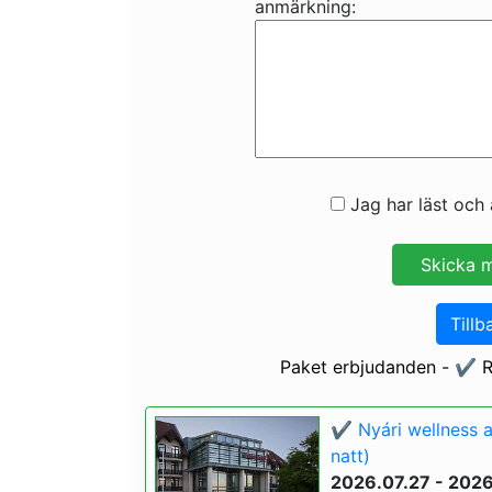
anmärkning:
Jag har läst och 
Tillb
Paket erbjudanden - ✔️ R
✔️ Nyári wellness 
natt)
2026.07.27 - 202