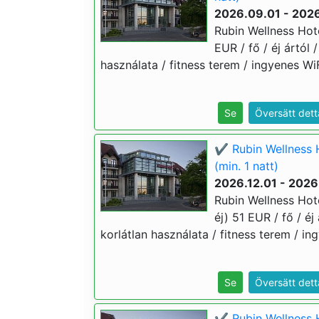
2026.09.01 - 2026
Rubin Wellness Hote
EUR / fő / éj ártól
használata / fitness terem / ingyenes WiF
Se
Översätt dett
✔️ Rubin Wellness 
(min. 1 natt)
2026.12.01 - 2026
Rubin Wellness Hote
éj) 51 EUR / fő / é
korlátlan használata / fitness terem / in
Se
Översätt dett
✔️ Rubin Wellness H