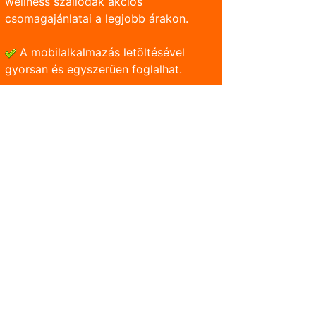
wellness szállodák akciós
csomagajánlatai a legjobb árakon.
A mobilalkalmazás letöltésével
gyorsan és egyszerũen foglalhat.