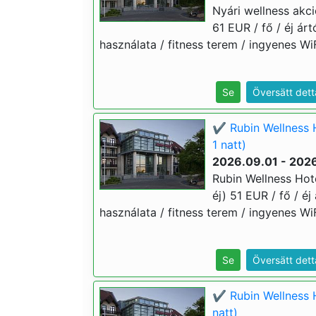
Nyári wellness akci
61 EUR / fő / éj ár
használata / fitness terem / ingyenes WiF
Se
Översätt dett
✔️ Rubin Wellness 
1 natt)
2026.09.01 - 2026
Rubin Wellness Hot
éj) 51 EUR / fő / é
használata / fitness terem / ingyenes WiF
Se
Översätt dett
✔️ Rubin Wellness 
natt)