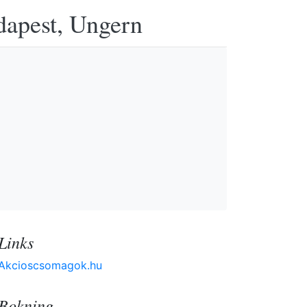
udapest, Ungern
Links
Akcioscsomagok.hu
Bokning