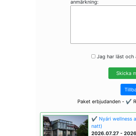
anmärkning:
Jag har läst och 
Tillb
Paket erbjudanden - ✔️ R
✔️ Nyári wellness 
natt)
2026.07.27 - 202