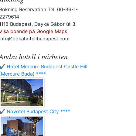
Bokning Reservation Tel: 00-36-1-
2279614
1118 Budapest, Dayka Gábor út 3.
Visa boende på Google Maps
info@bokahotellbudapest.com
Andra hotell i närheten
✔️ Hotel Mercure Budapest Castle Hill
(Mercure Buda) ****
✔️ Novotel Budapest City ****