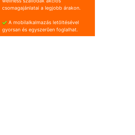
wellness szállodák akciós
csomagajánlatai a legjobb árakon.
A mobilalkalmazás letöltésével
gyorsan és egyszerũen foglalhat.