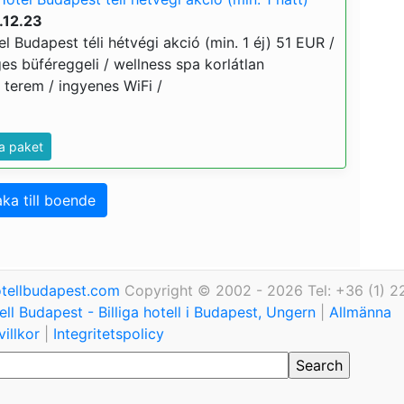
.12.23
l Budapest téli hétvégi akció (min. 1 éj) 51 EUR /
ges büféreggeli / wellness spa korlátlan
s terem / ingyenes WiFi /
a paket
aka till boende
tellbudapest.com
Copyright © 2002 - 2026 Tel: +36 (1) 2
ll Budapest - Billiga hotell i Budapest, Ungern
|
Allmänna
illkor
|
Integritetspolicy