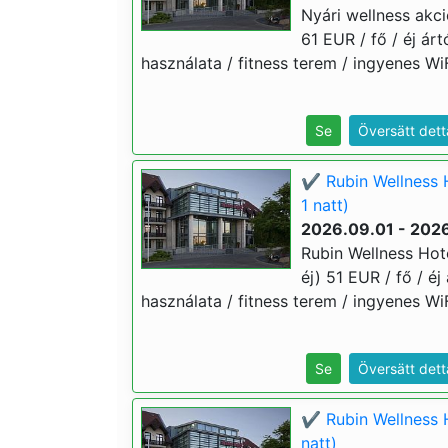
Nyári wellness akci
61 EUR / fő / éj ár
használata / fitness terem / ingyenes WiF
Se
Översätt dett
✔️ Rubin Wellness 
1 natt)
2026.09.01 - 2026
Rubin Wellness Hot
éj) 51 EUR / fő / é
használata / fitness terem / ingyenes WiF
Se
Översätt dett
✔️ Rubin Wellness 
natt)