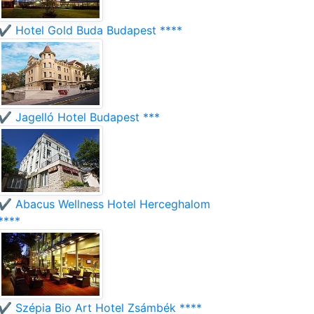
✔️ Hotel Gold Buda Budapest ****
✔️ Jagelló Hotel Budapest ***
✔️ Abacus Wellness Hotel Herceghalom
****
✔️ Szépia Bio Art Hotel Zsámbék ****