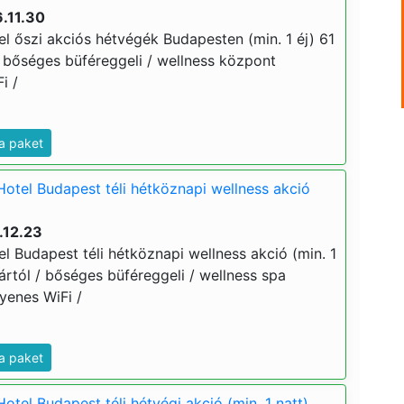
.11.30
l őszi akciós hétvégék Budapesten (min. 1 éj) 61
 / bőséges büféreggeli / wellness központ
i /
a paket
Hotel Budapest téli hétköznapi wellness akció
.12.23
l Budapest téli hétköznapi wellness akció (min. 1
j ártól / bőséges büféreggeli / wellness spa
gyenes WiFi /
a paket
otel Budapest téli hétvégi akció (min. 1 natt)