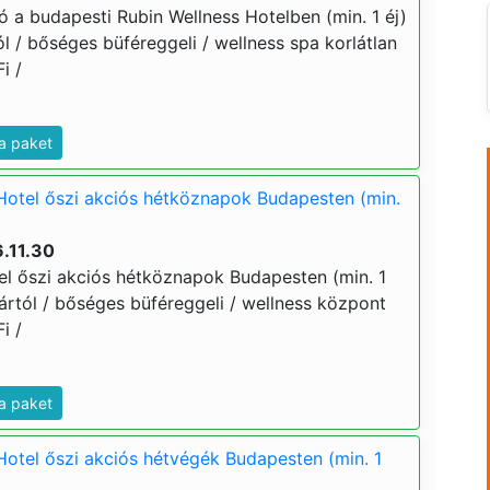
ó a budapesti Rubin Wellness Hotelben (min. 1 éj)
tól / bőséges büféreggeli / wellness spa korlátlan
i /
a paket
Hotel őszi akciós hétköznapok Budapesten (min.
.11.30
el őszi akciós hétköznapok Budapesten (min. 1
j ártól / bőséges büféreggeli / wellness központ
i /
a paket
Hotel őszi akciós hétvégék Budapesten (min. 1