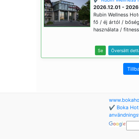
2026.12.01 - 2026
Rubin Wellness Hote
fő / éj ártól / bősé
használata / fitnes
Se
Översätt dett
Tillb
www.bokaho
✔️ Boka Hote
användningsv