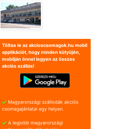
Töltse le az akcioscsomagok.hu mobil
applikációt, hogy minden kütyüjén,
mobilján önnel legyen az összes
akciós szállás!
Magyarországi szállodák akciós
csomagajánlatai egy helyen.
A legjobb magyarországi