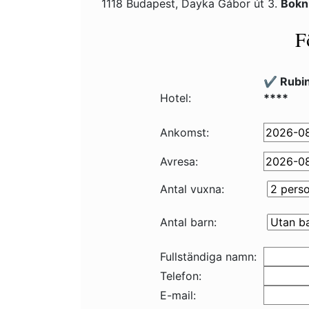
1118 Budapest, Dayka Gábor út 3.
Bokn
F
✔️ Rubi
Hotel:
****
Ankomst:
Avresa:
Antal vuxna:
Antal barn:
Fullständiga namn:
Telefon:
E-mail: