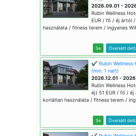
2026.09.01 - 2026
Rubin Wellness Hote
EUR / fő / éj ártól
használata / fitness terem / ingyenes WiF
Se
Översätt dett
✔️ Rubin Wellness 
(min. 1 natt)
2026.12.01 - 2026
Rubin Wellness Hote
éj) 51 EUR / fő / é
korlátlan használata / fitness terem / in
Se
Översätt dett
✔️ Rubin Wellness H