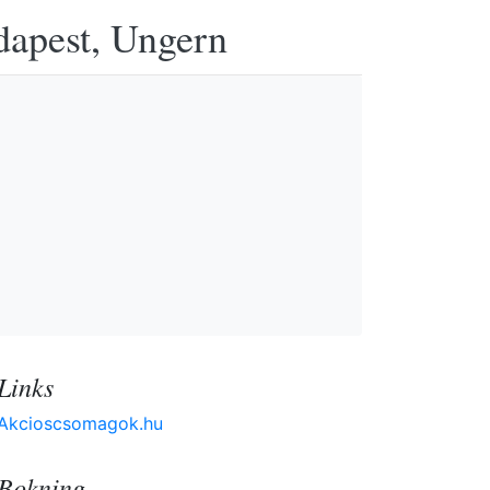
udapest, Ungern
Links
Akcioscsomagok.hu
Bokning