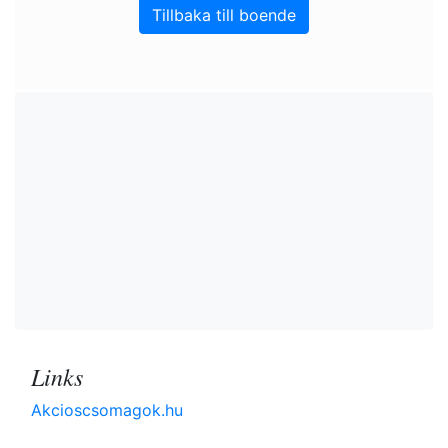
Tillbaka till boende
Links
Akcioscsomagok.hu