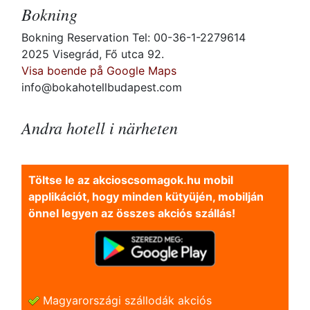
Bokning
Bokning Reservation Tel: 00-36-1-2279614
2025 Visegrád, Fő utca 92.
Visa boende på Google Maps
info@bokahotellbudapest.com
Andra hotell i närheten
Töltse le az akcioscsomagok.hu mobil
applikációt, hogy minden kütyüjén, mobilján
önnel legyen az összes akciós szállás!
Magyarországi szállodák akciós