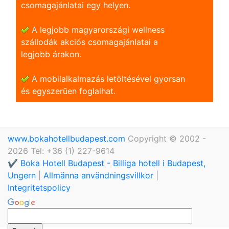
csomagajánlatai egy helyen.
A legjobb magyarországi wellness
szállodák akciós csomagajánlatai a
legjobb árakon.
A mobilalkalmazás letöltésével gyorsan
és egyszerũen foglalhat.
www.bokahotellbudapest.com
Copyright © 2002 -
2026 Tel: +36 (1) 227-9614
✔️ Boka Hotell Budapest - Billiga hotell i Budapest,
Ungern
|
Allmänna användningsvillkor
|
Integritetspolicy