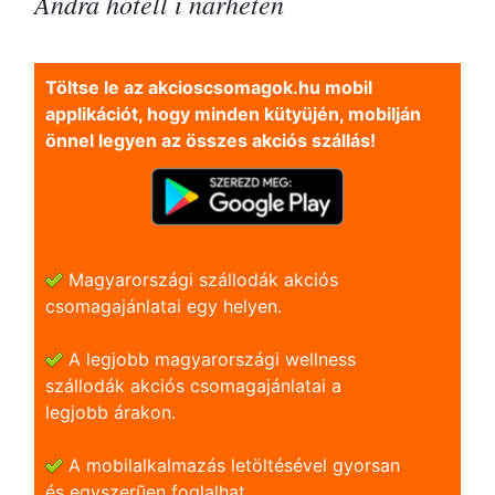
Andra hotell i närheten
Töltse le az akcioscsomagok.hu mobil
applikációt, hogy minden kütyüjén, mobilján
önnel legyen az összes akciós szállás!
Magyarországi szállodák akciós
csomagajánlatai egy helyen.
A legjobb magyarországi wellness
szállodák akciós csomagajánlatai a
legjobb árakon.
A mobilalkalmazás letöltésével gyorsan
és egyszerũen foglalhat.