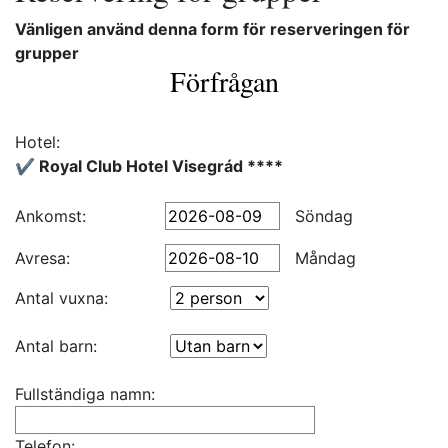
Vänligen använd denna form för reserveringen för
grupper
Förfrågan
Hotel:
✔️ Royal Club Hotel Visegrád ****
Ankomst:
Söndag
Avresa:
Måndag
Antal vuxna:
Antal barn:
Fullständiga namn:
Telefon: