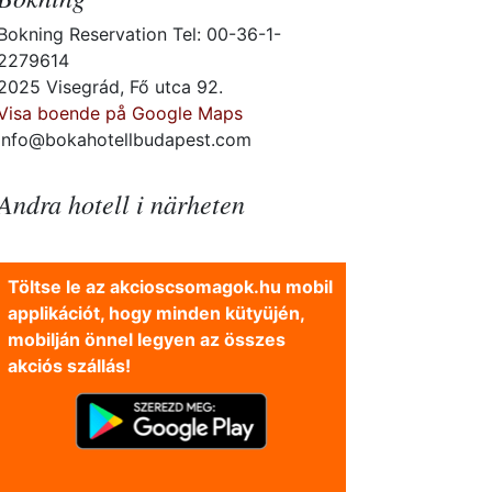
Bokning Reservation Tel: 00-36-1-
2279614
2025 Visegrád, Fő utca 92.
Visa boende på Google Maps
info@bokahotellbudapest.com
Andra hotell i närheten
Töltse le az akcioscsomagok.hu mobil
applikációt, hogy minden kütyüjén,
mobilján önnel legyen az összes
akciós szállás!