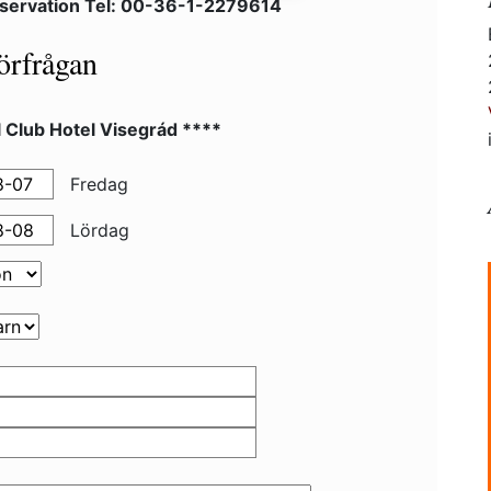
servation Tel: 00-36-1-2279614
örfrågan
 Club Hotel Visegrád ****
Fredag
Lördag