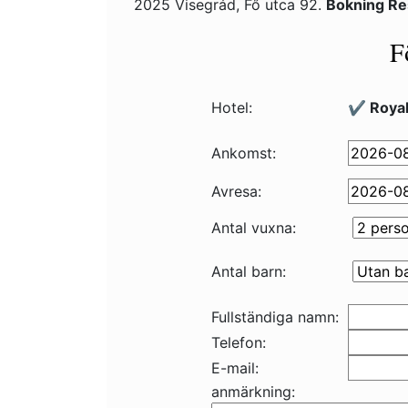
2025 Visegrád, Fő utca 92.
Bokning Re
F
Hotel:
✔️ Royal
Ankomst:
Avresa:
Antal vuxna:
Antal barn:
Fullständiga namn:
Telefon:
E-mail:
anmärkning: