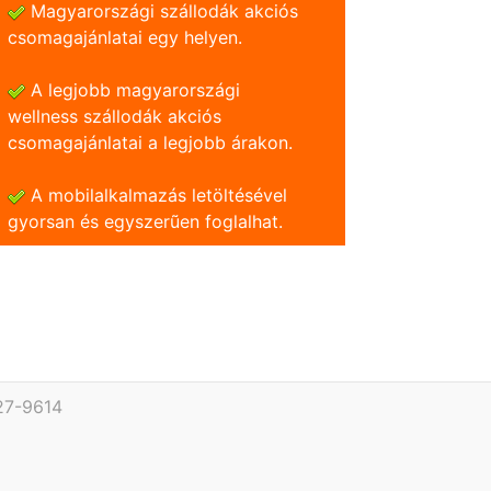
Magyarországi szállodák akciós
csomagajánlatai egy helyen.
A legjobb magyarországi
wellness szállodák akciós
csomagajánlatai a legjobb árakon.
A mobilalkalmazás letöltésével
gyorsan és egyszerũen foglalhat.
27-9614