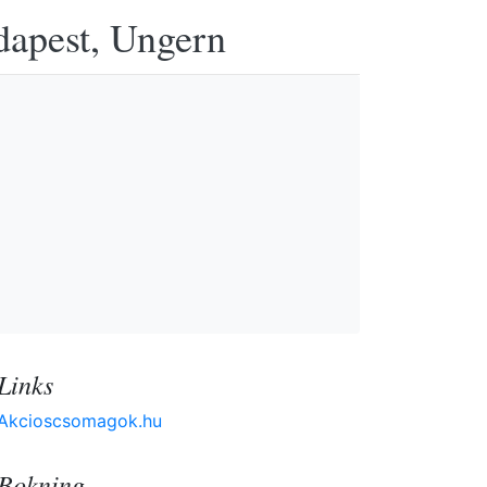
udapest, Ungern
Links
Akcioscsomagok.hu
Bokning