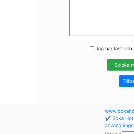
Jag har läst och 
Tillb
www.bokaho
✔️ Boka Hote
användningsv