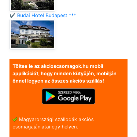
✔️ Budai Hotel Budapest ***
Töltse le az akcioscsomagok.hu mobil
applikációt, hogy minden kütyüjén, mobilján
önnel legyen az összes akciós szállás!
Magyarországi szállodák akciós
csomagajánlatai egy helyen.