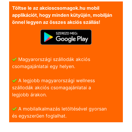
Töltse le az akcioscsomagok.hu mobil
applikációt, hogy minden kütyüjén, mobilján
önnel legyen az összes akciós szállás!
Magyarországi szállodák akciós
csomagajánlatai egy helyen.
A legjobb magyarországi wellness
szállodák akciós csomagajánlatai a
legjobb árakon.
A mobilalkalmazás letöltésével gyorsan
és egyszerũen foglalhat.