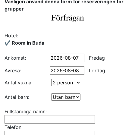
Vänligen använd denna form för reserveringen för
grupper
Förfrågan
Hotel:
✔️ Room in Buda
Ankomst:
Fredag
Avresa:
Lördag
Antal vuxna:
Antal barn:
Fullständiga namn:
Telefon: