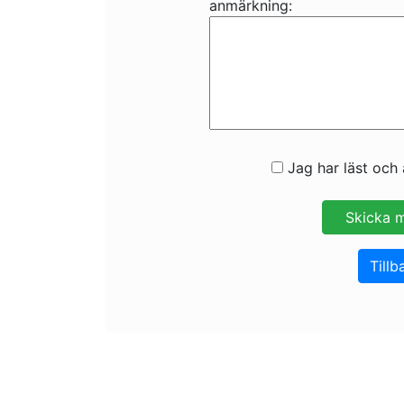
anmärkning:
Jag har läst och 
Tillb