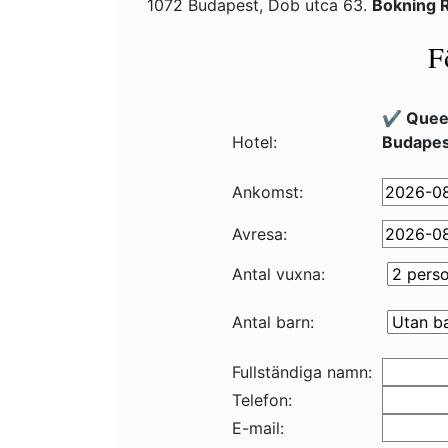
1072 Budapest, Dob utca 63.
Bokning 
F
✔️ Quee
Hotel:
Budapes
Ankomst:
Avresa:
Antal vuxna:
Antal barn:
Fullständiga namn:
Telefon:
E-mail: