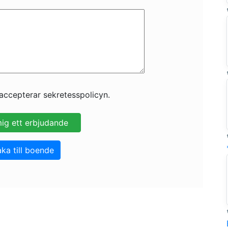
accepterar sekretesspolicyn.
aka till boende