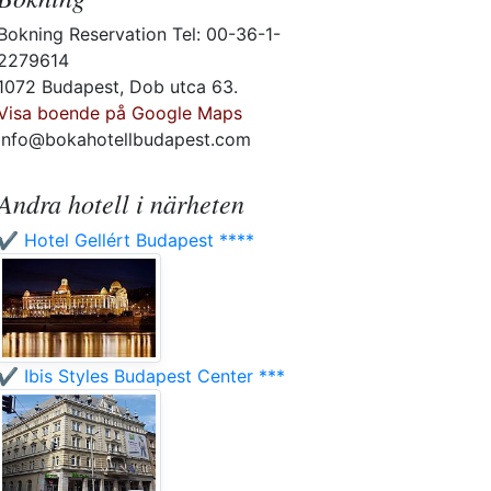
Bokning Reservation Tel: 00-36-1-
2279614
1072 Budapest, Dob utca 63.
Visa boende på Google Maps
info@bokahotellbudapest.com
Andra hotell i närheten
✔️ Hotel Gellért Budapest ****
✔️ Ibis Styles Budapest Center ***