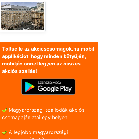
Töltse le az akcioscsomagok.hu mobil
applikációt, hogy minden kütyüjén,
mobilján önnel legyen az összes
akciós szállás!
Magyarországi szállodák akciós
csomagajánlatai egy helyen.
A legjobb magyarországi