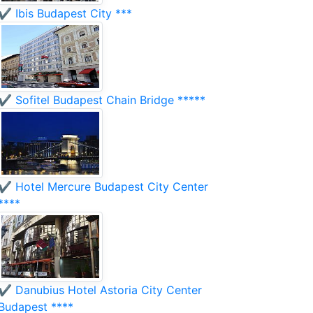
✔️ Ibis Budapest City ***
✔️ Sofitel Budapest Chain Bridge *****
✔️ Hotel Mercure Budapest City Center
****
✔️ Danubius Hotel Astoria City Center
Budapest ****