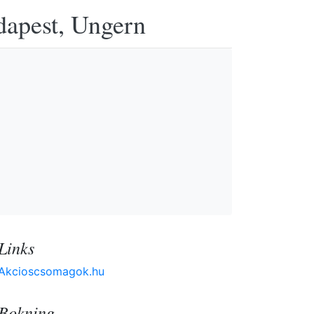
udapest, Ungern
Links
Akcioscsomagok.hu
Bokning