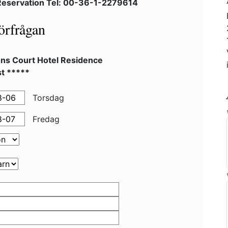
Reservation Tel: 00-36-1-2279614
örfrågan
ns Court Hotel Residence
t *****
Torsdag
Fredag