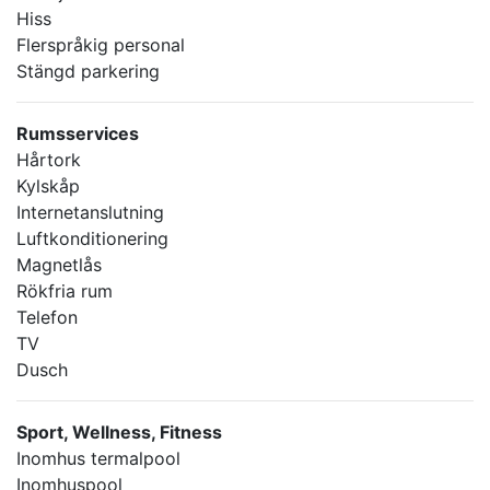
Hiss
Flerspråkig personal
Stängd parkering
Rumsservices
Hårtork
Kylskåp
Internetanslutning
Luftkonditionering
Magnetlås
Rökfria rum
Telefon
TV
Dusch
Sport, Wellness, Fitness
Inomhus termalpool
Inomhuspool