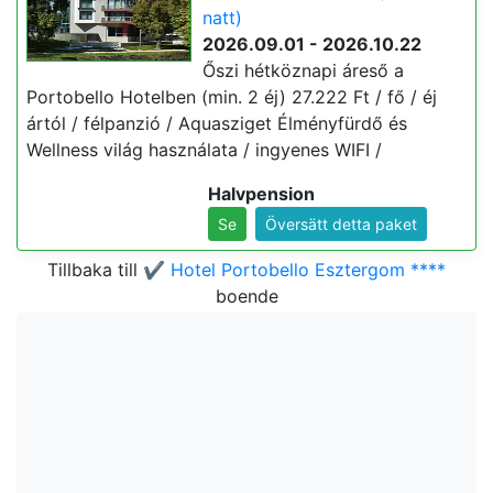
natt)
2026.09.01 - 2026.10.22
Őszi hétköznapi áreső a
Portobello Hotelben (min. 2 éj) 27.222 Ft / fő / éj
ártól / félpanzió / Aquasziget Élményfürdő és
Wellness világ használata / ingyenes WIFI /
Halvpension
Se
Översätt detta paket
Tillbaka till
✔️ Hotel Portobello Esztergom ****
boende