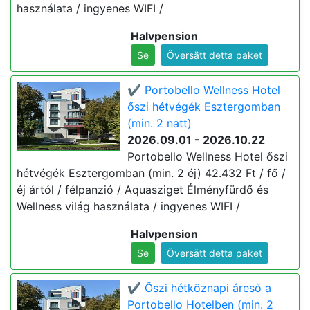
használata / ingyenes WIFI /
Halvpension
Se
Översätt detta paket
✔️ Portobello Wellness Hotel
őszi hétvégék Esztergomban
(min. 2 natt)
2026.09.01 - 2026.10.22
Portobello Wellness Hotel őszi
hétvégék Esztergomban (min. 2 éj) 42.432 Ft / fő /
éj ártól / félpanzió / Aquasziget Élményfürdő és
Wellness világ használata / ingyenes WIFI /
Halvpension
Se
Översätt detta paket
✔️ Őszi hétköznapi áreső a
Portobello Hotelben (min. 2