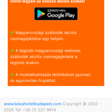
önnel legyen az összes akciós szállás!
Magyarországi szállodák akciós
csomagajánlatai egy helyen.
A legjobb magyarországi wellness
szállodák akciós csomagajánlatai a
legjobb árakon.
A mobilalkalmazás letöltésével gyorsan
és egyszerũen foglalhat.
www.bokahotellbudapest.com
Copyright © 2002 -
2026 Tel: +36 (1) 227-9614