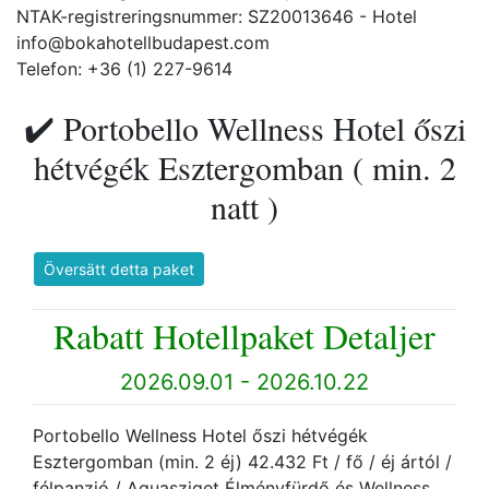
NTAK-registreringsnummer: SZ20013646 - Hotel
info@bokahotellbudapest.com
Telefon: +36 (1) 227-9614
✔️ Portobello Wellness Hotel őszi
hétvégék Esztergomban ( min. 2
natt )
Översätt detta paket
Rabatt Hotellpaket Detaljer
2026.09.01 - 2026.10.22
Portobello Wellness Hotel őszi hétvégék
Esztergomban (min. 2 éj) 42.432 Ft / fő / éj ártól /
félpanzió / Aquasziget Élményfürdő és Wellness