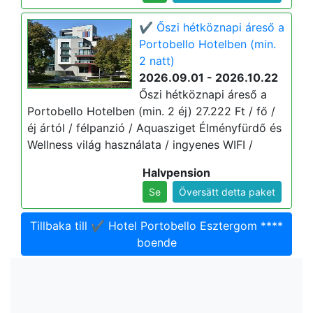
✔️ Őszi hétköznapi áreső a
Portobello Hotelben (min.
2 natt)
2026.09.01 - 2026.10.22
Őszi hétköznapi áreső a
Portobello Hotelben (min. 2 éj) 27.222 Ft / fő /
éj ártól / félpanzió / Aquasziget Élményfürdő és
Wellness világ használata / ingyenes WIFI /
Halvpension
Se
Översätt detta paket
Tillbaka till ✔️ Hotel Portobello Esztergom ****
boende