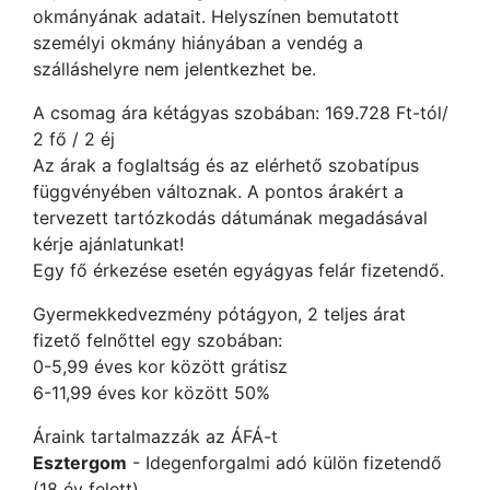
okmányának adatait. Helyszínen bemutatott
személyi okmány hiányában a vendég a
szálláshelyre nem jelentkezhet be.
A csomag ára kétágyas szobában: 169.728 Ft-tól/
2 fő / 2 éj
Az árak a foglaltság és az elérhető szobatípus
függvényében változnak. A pontos árakért a
tervezett tartózkodás dátumának megadásával
kérje ajánlatunkat!
Egy fő érkezése esetén egyágyas felár fizetendő.
Gyermekkedvezmény pótágyon, 2 teljes árat
fizető felnőttel egy szobában:
0-5,99 éves kor között grátisz
6-11,99 éves kor között 50%
Áraink tartalmazzák az ÁFÁ-t
Esztergom
- Idegenforgalmi adó külön fizetendő
(18 év felett).