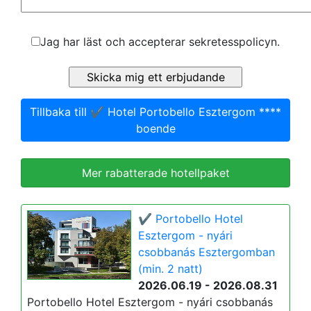
Jag har läst och accepterar sekretesspolicyn.
Tillbaka till ✔️ Hotel Portobello Esztergom ****
boende
Mer rabatterade hotellpaket
✔️ Portobello Hotel
Esztergom - nyári
csobbanás Esztergomban
(min. 2 natt)
2026.06.19 - 2026.08.31
Portobello Hotel Esztergom - nyári csobbanás