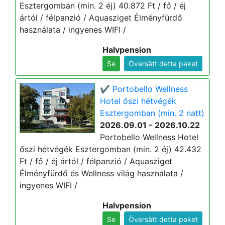
Esztergomban (min. 2 éj) 40.872 Ft / fő / éj
ártól / félpanzió / Aquasziget Élményfürdő
használata / ingyenes WIFI /
Halvpension
Se
Översätt detta paket
✔️ Portobello Wellness
Hotel őszi hétvégék
Esztergomban (min. 2 natt)
2026.09.01 - 2026.10.22
Portobello Wellness Hotel
őszi hétvégék Esztergomban (min. 2 éj) 42.432
Ft / fő / éj ártól / félpanzió / Aquasziget
Élményfürdő és Wellness világ használata /
ingyenes WIFI /
Halvpension
Se
Översätt detta paket