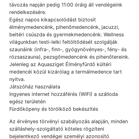
távozás napján pedig 11:00 óráig áll vendégeink
rendelkezésére.
Egész napos kikapcsolódást biztosít
élménymedencénk, pihenőmedencénk, jacuzzi,
beltéri csúszda és gyermekmedencénk. Wellness
világunkban testi-lelki feltöltődését szolgálják
szaunáink (infra-, finn-, gyógynövényes-, fény- és
rózsaszauna), pezsgőmedencénk és pihenőtereink.
Jelenleg az Aquasziget Élményfürdő kültéri
medencéi közül kizárólag a termálmedence tart
nyitva.
Játszóház használata
Ingyenes internet hozzáférés (WIFI) a szálloda
egész területén
Fürdőköpeny és törölköző bekészítés
Az érvényes törvényi szabályozás alapján, minden
szálláshely-szolgáltató köteles rögzíteni
bejelentkező vendégei személyi azonosító