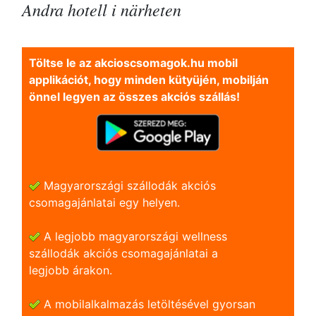
Andra hotell i närheten
Töltse le az akcioscsomagok.hu mobil
applikációt, hogy minden kütyüjén, mobilján
önnel legyen az összes akciós szállás!
Magyarországi szállodák akciós
csomagajánlatai egy helyen.
A legjobb magyarországi wellness
szállodák akciós csomagajánlatai a
legjobb árakon.
A mobilalkalmazás letöltésével gyorsan