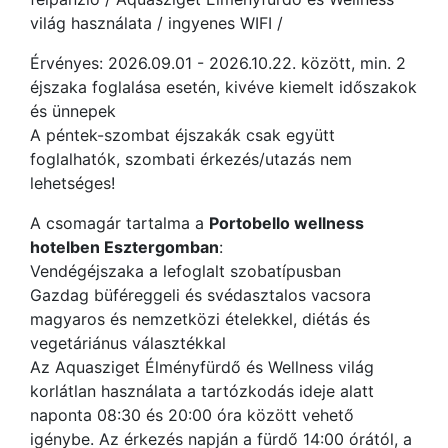
világ használata / ingyenes WIFI /
Érvényes: 2026.09.01 - 2026.10.22. között, min. 2
éjszaka foglalása esetén, kivéve kiemelt időszakok
és ünnepek
A péntek-szombat éjszakák csak együtt
foglalhatók, szombati érkezés/utazás nem
lehetséges!
A csomagár tartalma a
Portobello wellness
hotelben Esztergomban
:
Vendégéjszaka a lefoglalt szobatípusban
Gazdag büféreggeli és svédasztalos vacsora
magyaros és nemzetközi ételekkel, diétás és
vegetáriánus választékkal
Az Aquasziget Élményfürdő és Wellness világ
korlátlan használata a tartózkodás ideje alatt
naponta 08:30 és 20:00 óra között vehető
igénybe. Az érkezés napján a fürdő 14:00 órától, a