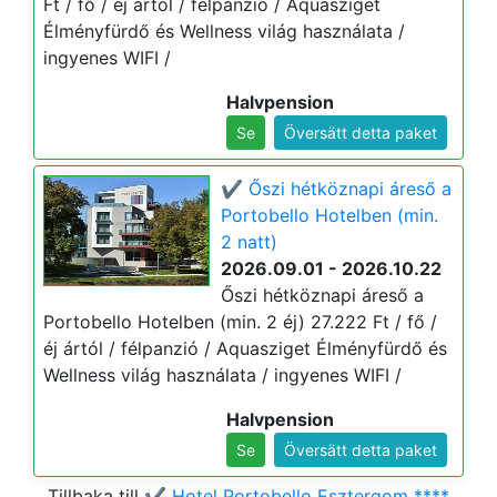
Ft / fő / éj ártól / félpanzió / Aquasziget
Élményfürdő és Wellness világ használata /
ingyenes WIFI /
Halvpension
Se
Översätt detta paket
✔️ Őszi hétköznapi áreső a
Portobello Hotelben (min.
2 natt)
2026.09.01 - 2026.10.22
Őszi hétköznapi áreső a
Portobello Hotelben (min. 2 éj) 27.222 Ft / fő /
éj ártól / félpanzió / Aquasziget Élményfürdő és
Wellness világ használata / ingyenes WIFI /
Halvpension
Se
Översätt detta paket
Tillbaka till
✔️ Hotel Portobello Esztergom ****