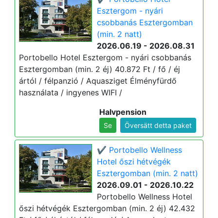
Esztergom - nyári
csobbanás Esztergomban
(min. 2 natt)
2026.06.19 - 2026.08.31
Portobello Hotel Esztergom - nyári csobbanás
Esztergomban (min. 2 éj) 40.872 Ft / fő / éj
ártól / félpanzió / Aquasziget Élményfürdő
használata / ingyenes WIFI /
Halvpension
Se
Översätt detta paket
✔️ Portobello Wellness
Hotel őszi hétvégék
Esztergomban (min. 2 natt)
2026.09.01 - 2026.10.22
Portobello Wellness Hotel
őszi hétvégék Esztergomban (min. 2 éj) 42.432