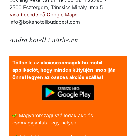
Bokning Reservation Tel: 00-36-1-2279614
2500 Esztergom, Táncsics Mihály utca 5.
Visa boende på Google Maps
info@bokahotellbudapest.com
Andra hotell i närheten
Töltse le az akcioscsomagok.hu mobil
applikációt, hogy minden kütyüjén, mobilján
önnel legyen az összes akciós szállás!
Magyarországi szállodák akciós
csomagajánlatai egy helyen.