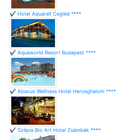
✔️ Hotel Aquarell Cegléd ****
✔️ Aquaworld Resort Budapest ****
✔️ Abacus Wellness Hotel Herceghalom ****
✔️ Szépia Bio Art Hotel Zsámbék ****