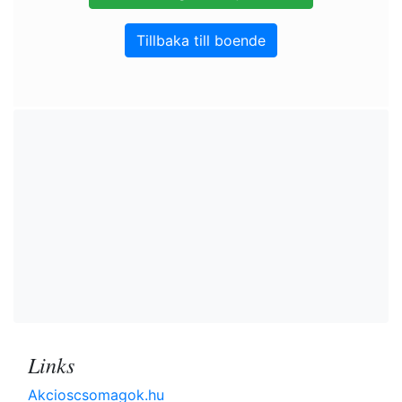
Tillbaka till boende
Links
Akcioscsomagok.hu