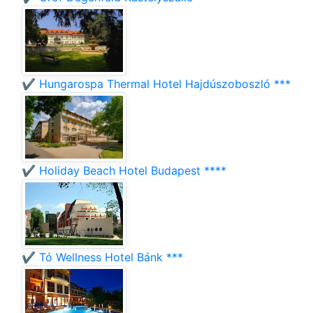
✔️ Hungarospa Thermal Hotel Hajdúszoboszló ***
✔️ Holiday Beach Hotel Budapest ****
✔️ Tó Wellness Hotel Bánk ***