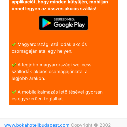
applikációt, hogy minden kütyüjén, mobilján
önnel legyen az összes akciós szállás!
Magyarországi szállodák akciós
csomagajánlatai egy helyen.
A legjobb magyarországi wellness
szállodák akciós csomagajánlatai a
legjobb árakon.
A mobilalkalmazás letöltésével gyorsan
és egyszerũen foglalhat.
www.bokahotellbudapest.com
Copyright © 2002 -