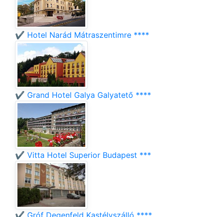
✔️ Hotel Narád Mátraszentimre ****
✔️ Grand Hotel Galya Galyatető ****
✔️ Vitta Hotel Superior Budapest ***
✔️ Gróf Degenfeld Kastélyszálló ****