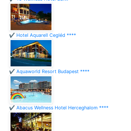
✔️ Hotel Aquarell Cegléd ****
✔️ Aquaworld Resort Budapest ****
✔️ Abacus Wellness Hotel Herceghalom ****