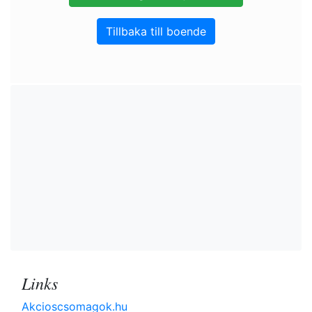
Tillbaka till boende
Links
Akcioscsomagok.hu