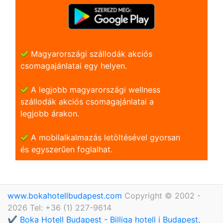
Magyarországi szállodák akciós
csomagajánlatai egy helyen.
A legjobb magyarországi wellness
szállodák akciós csomagajánlatai a
legjobb árakon.
A mobilalkalmazás letöltésével gyorsan
és egyszerũen foglalhat.
www.bokahotellbudapest.com
Copyright © 2002 -
2026 Tel: +36 (1) 227-9614
✔️ Boka Hotell Budapest - Billiga hotell i Budapest,