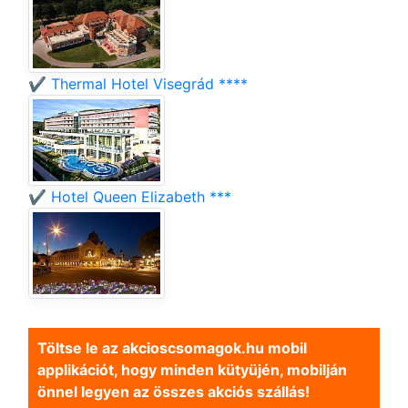
✔️ Thermal Hotel Visegrád ****
✔️ Hotel Queen Elizabeth ***
Töltse le az akcioscsomagok.hu mobil
applikációt, hogy minden kütyüjén, mobilján
önnel legyen az összes akciós szállás!