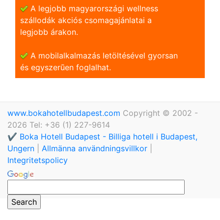
A legjobb magyarországi wellness
szállodák akciós csomagajánlatai a
legjobb árakon.
A mobilalkalmazás letöltésével gyorsan
és egyszerũen foglalhat.
www.bokahotellbudapest.com
Copyright © 2002 -
2026 Tel: +36 (1) 227-9614
✔️ Boka Hotell Budapest - Billiga hotell i Budapest,
Ungern
|
Allmänna användningsvillkor
|
Integritetspolicy