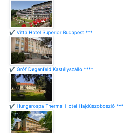
✔️ Vitta Hotel Superior Budapest ***
✔️ Gróf Degenfeld Kastélyszálló ****
✔️ Hungarospa Thermal Hotel Hajdúszoboszló ***