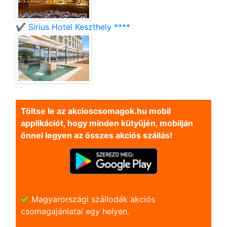
✔️ Sirius Hotel Keszthely ****
Töltse le az akcioscsomagok.hu mobil
applikációt, hogy minden kütyüjén, mobilján
önnel legyen az összes akciós szállás!
Magyarországi szállodák akciós
csomagajánlatai egy helyen.