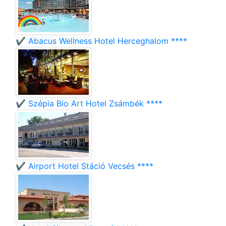
✔️ Abacus Wellness Hotel Herceghalom ****
✔️ Szépia Bio Art Hotel Zsámbék ****
✔️ Airport Hotel Stáció Vecsés ****