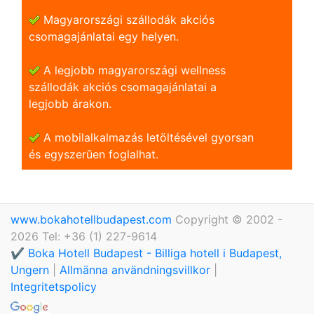
Magyarországi szállodák akciós
csomagajánlatai egy helyen.
A legjobb magyarországi wellness
szállodák akciós csomagajánlatai a
legjobb árakon.
A mobilalkalmazás letöltésével gyorsan
és egyszerũen foglalhat.
www.bokahotellbudapest.com
Copyright © 2002 -
2026 Tel: +36 (1) 227-9614
✔️ Boka Hotell Budapest - Billiga hotell i Budapest,
Ungern
|
Allmänna användningsvillkor
|
Integritetspolicy