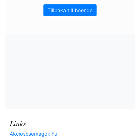
Tillbaka till boende
Links
Akcioscsomagok.hu