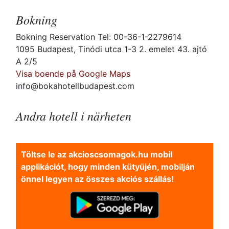
Bokning
Bokning Reservation Tel: 00-36-1-2279614
1095 Budapest, Tinódi utca 1-3 2. emelet 43. ajtó
A 2/5
Visa boende på Google Maps
info@bokahotellbudapest.com
Andra hotell i närheten
Töltse le az akcioscsomagok.hu mobil
applikációt, hogy minden kütyüjén, mobilján
önnel legyen az összes akciós szállás!