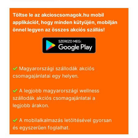
Töltse le az akcioscsomagok.hu mobil
applikációt, hogy minden kütyüjén, mobilján
önnel legyen az összes akciós szállás!
Magyarországi szállodák akciós
csomagajánlatai egy helyen.
A legjobb magyarországi wellness
szállodák akciós csomagajánlatai a
legjobb árakon.
A mobilalkalmazás letöltésével gyorsan
és egyszerũen foglalhat.