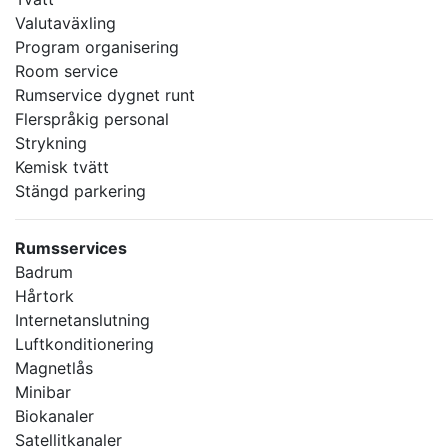
Valutaväxling
Program organisering
Room service
Rumservice dygnet runt
Flerspråkig personal
Strykning
Kemisk tvätt
Stängd parkering
Rumsservices
Badrum
Hårtork
Internetanslutning
Luftkonditionering
Magnetlås
Minibar
Biokanaler
Satellitkanaler