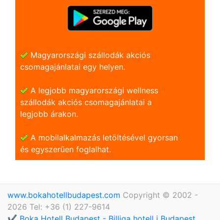
Magyarországi szállodák akciós
csomagajánlatai egy helyen.
A legjobb magyarországi wellness
szállodák akciós csomagajánlatai a
legjobb árakon.
A mobilalkalmazás letöltésével gyorsan
és egyszerũen foglalhat.
www.bokahotellbudapest.com
Copyright © 2002 -
2026 Tel: +36 (1) 227-9614
✔️ Boka Hotell Budapest - Billiga hotell i Budapest,