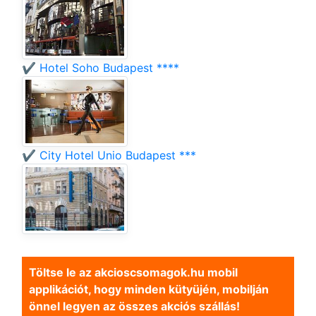
✔️ Hotel Soho Budapest ****
✔️ City Hotel Unio Budapest ***
Töltse le az akcioscsomagok.hu mobil
applikációt, hogy minden kütyüjén, mobilján
önnel legyen az összes akciós szállás!