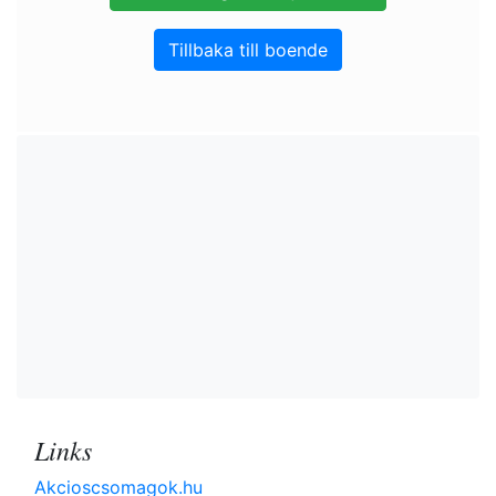
Tillbaka till boende
Links
Akcioscsomagok.hu