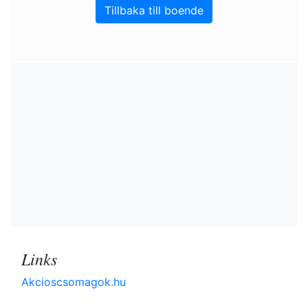
Tillbaka till boende
Links
Akcioscsomagok.hu