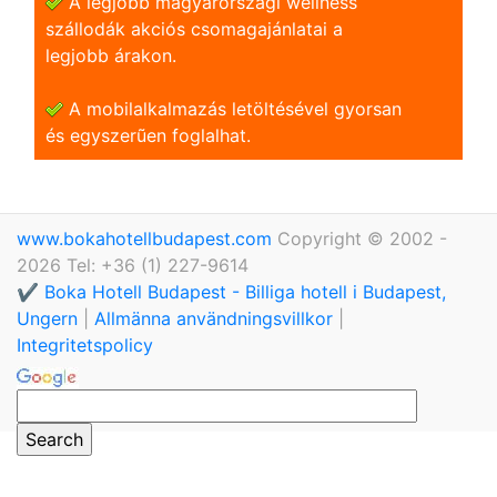
A legjobb magyarországi wellness
szállodák akciós csomagajánlatai a
legjobb árakon.
A mobilalkalmazás letöltésével gyorsan
és egyszerũen foglalhat.
www.bokahotellbudapest.com
Copyright © 2002 -
2026 Tel: +36 (1) 227-9614
✔️ Boka Hotell Budapest - Billiga hotell i Budapest,
Ungern
|
Allmänna användningsvillkor
|
Integritetspolicy