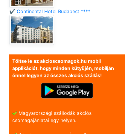
✔️ Continental Hotel Budapest ****
Töltse le az akcioscsomagok.hu mobil
applikációt, hogy minden kütyüjén, mobilján
önnel legyen az összes akciós szállás!
Magyarországi szállodák akciós
csomagajánlatai egy helyen.