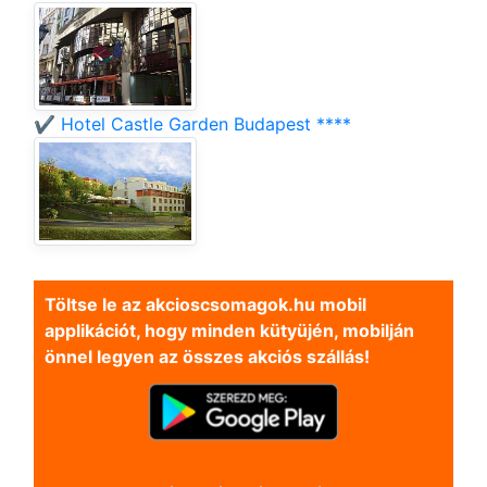
✔️ Hotel Castle Garden Budapest ****
Töltse le az akcioscsomagok.hu mobil
applikációt, hogy minden kütyüjén, mobilján
önnel legyen az összes akciós szállás!