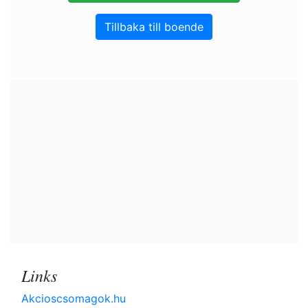
Tillbaka till boende
Links
Akcioscsomagok.hu