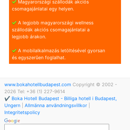
Magyarországi szállodák akciós
csomagajánlatai egy helyen.
A legjobb magyarországi wellness
szállodák akciós csomagajánlatai a
legjobb árakon.
A mobilalkalmazás letöltésével gyorsan
és egyszerũen foglalhat.
www.bokahotellbudapest.com
Copyright © 2002 -
2026 Tel: +36 (1) 227-9614
✔️ Boka Hotell Budapest - Billiga hotell i Budapest,
Ungern
|
Allmänna användningsvillkor
|
Integritetspolicy