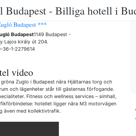
 Budapest - Billiga hotell i B
Zugló Budapest ***
Zugló Budapest
1149 Budapest -
y Lajos király út 204.
0-36-1-2279614
el video
et gröna Zuglo i Budapest nära Hjältarnas torg och
um och lägenheter står till gästernas förfogande.
cialiteter. Fitness och wellness services – simhall,
afikförbindelse: hotellet ligger nära M3 motorvägen
g även med kollektivtrafik.