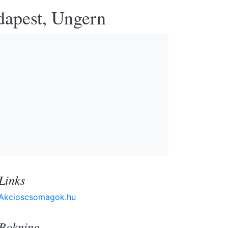
udapest, Ungern
Links
Akcioscsomagok.hu
Bokning