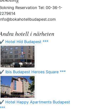
Bokning Reservation Tel: 00-36-1-
2279614
info@bokahotellbudapest.com
Andra hotell i närheten
✔️ Hotel Híd Budapest ***
✔️ Ibis Budapest Heroes Square ***
✔️ Hotel Happy Apartments Budapest
***