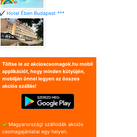
✔️ Hotel Ében Budapest ***
Töltse le az akcioscsomagok.hu mobil
applikációt, hogy minden kütyüjén,
mobilján önnel legyen az összes
akciós szállás!
Magyarországi szállodák akciós
csomagajánlatai egy helyen.