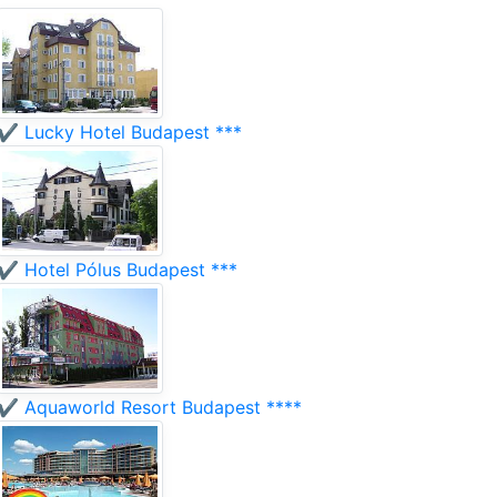
✔️ Lucky Hotel Budapest ***
✔️ Hotel Pólus Budapest ***
✔️ Aquaworld Resort Budapest ****