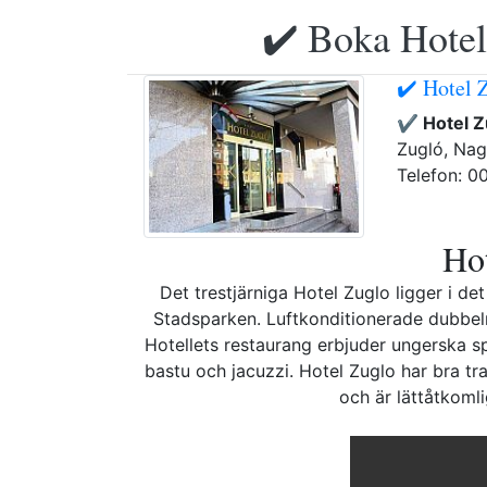
✔️ Boka Hotell
✔️ Hotel 
✔️ Hotel 
Zugló, Nag
Telefon: 0
Hot
Det trestjärniga Hotel Zuglo ligger i d
Stadsparken. Luftkonditionerade dubbelr
Hotellets restaurang erbjuder ungerska spe
bastu och jacuzzi. Hotel Zuglo har bra tr
och är lättåtkomli