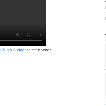
l Zugló Budapest ***
boende