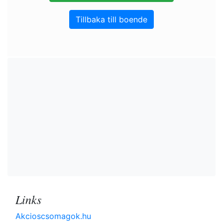
Tillbaka till boende
Links
Akcioscsomagok.hu