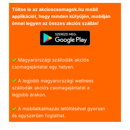
Töltse le az akcioscsomagok.hu mobil
applikációt, hogy minden kütyüjén, mobilján
önnel legyen az összes akciós szállás!
Magyarországi szállodák akciós
csomagajánlatai egy helyen.
A legjobb magyarországi wellness
szállodák akciós csomagajánlatai a
legjobb árakon.
A mobilalkalmazás letöltésével gyorsan
és egyszerũen foglalhat.